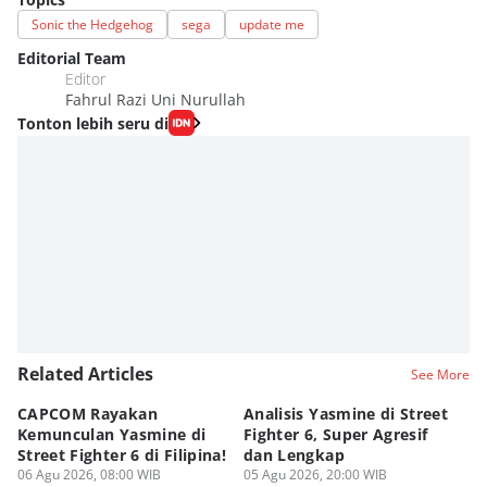
Sonic the Hedgehog
sega
update me
Editorial Team
Editor
Fahrul Razi Uni Nurullah
Tonton lebih seru di
Related Articles
See More
CAPCOM Rayakan
Analisis Yasmine di Street
ra
Kemunculan Yasmine di
Fighter 6, Super Agresif
W
Street Fighter 6 di Filipina!
dan Lengkap
Ho
06 Agu 2026, 08:00 WIB
05 Agu 2026, 20:00 WIB
20
03