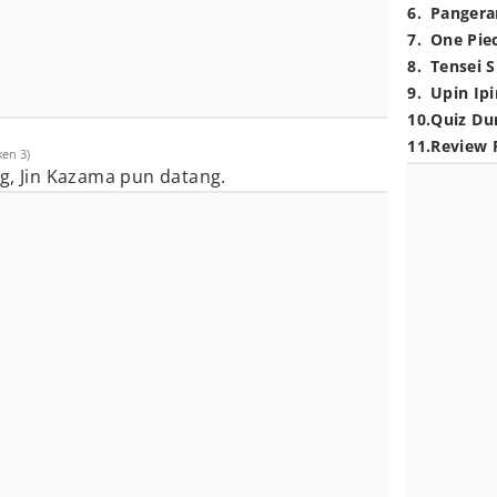
6
.
Pangera
7
.
One Pie
8
.
Tensei S
9
.
Upin Ipi
10
.
Quiz Du
11
.
Review 
ken 3)
g, Jin Kazama pun datang.