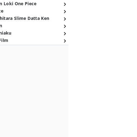
n Loki One Piece
ce
hitara Slime Datta Ken
n
niaku
Film