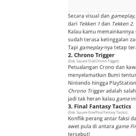
Secara visual dan
gameplay
dari
Tekken 1
dan
Tekken 2
.
Kalau kamu memainkannya s
sudah terasa ketinggalan z
Tapi
gameplay
-nya tetap te
2. Chrono Trigger
(Dok. Square Enix/Chrono Trigger)
Petualangan Crono dan kaw
menyelamatkan Bumi tentuny
Nintendo hingga PlayStation
Chrono Trigger
adalah sala
jadi tak heran kalau
game
i
3. Final Fantasy Tactics
(Dok. Square Enix/Final Fantasy Tactics)
Konflik perang antar faksi da
awet pula di antara
game Fi
tersebut!