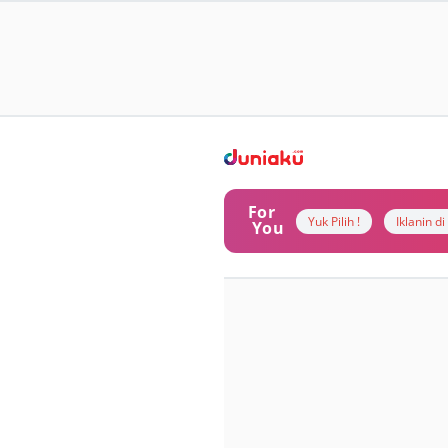
For
Yuk Pilih !
Iklanin d
You