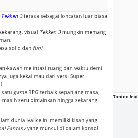
,
Tekken
3
terasa sebagai loncatan luar biasa
ekarang, visual
Tekken 3
mungkin memang
aman.
rasa solid dan
fun!
an-kawan melintasi ruang dan waktu demi
a juga kekal mau dari versi Super
!
h satu
game
RPG terbaik sepanjang masa,
Tonton lebi
ni masih seru dimainkan hingga sekarang.
lam dunia Ivalice ini memiliki kisah yang
nal Fantasy
yang muncul di dalam konsol