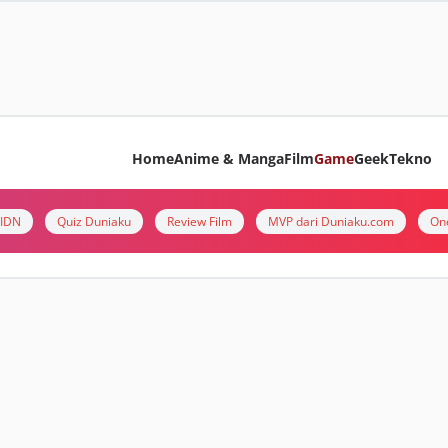
Home
Anime & Manga
Film
Game
Geek
Tekno
i IDN
Quiz Duniaku
Review Film
MVP dari Duniaku.com
On