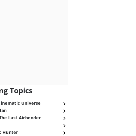
ng Topics
Cinematic Universe
Man
The Last Airbender
x Hunter