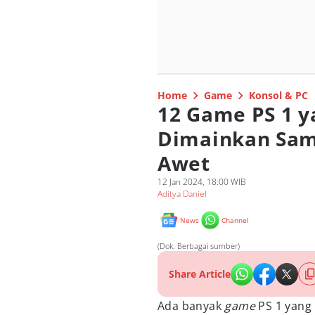
Home
Game
Konsol & PC
12 Game PS 1 y
Dimainkan Sam
Awet
12 Jan 2024, 18:00 WIB
Aditya Daniel
News
Channel
(Dok. Berbagai sumber)
Share Article
Ada banyak
game
PS 1 yang 