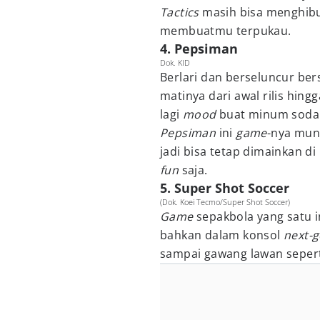
Tactics
masih bisa menghibu
membuatmu terpukau.
4. Pepsiman
Dok. KID
Berlari dan berseluncur ber
matinya dari awal rilis hing
lagi
mood
buat minum soda
Pepsiman
ini
game
-nya mun
jadi bisa tetap dimainkan d
fun
saja.
5. Super Shot Soccer
(Dok. Koei Tecmo/Super Shot Soccer)
Game
sepakbola yang satu i
bahkan dalam konsol
next-
sampai gawang lawan sepert