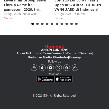
Level Infinite Siap Bawa
Com2uS Luncurkan Early
R
Lineup Game ke
Open RPG ARES: THE IRON
Zo
gamescom 2026, Ini
VANGUARD di Indonesia!
Ke
Judulnya!
07 Agu 2026, 20:00 WIB
07 Agu 2026, 15:00 WIB
07
Game
Game
G
About Us
Editorial Team
Contact Us
Terms of Services
Pedoman Media Siber
Index
Sitemap
Follow Us
Download
© 2026 IDN. All Rights Reserved.