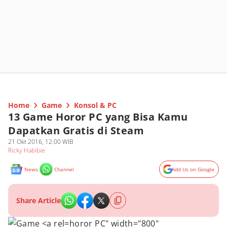
Home
Game
Konsol & PC
13 Game Horor PC yang Bisa Kamu
Dapatkan Gratis di Steam
21 Okt 2016, 12:00 WIB
Ricky Habibie
News
Channel
Add Us on Google
Share Article
horor PC" width="800"