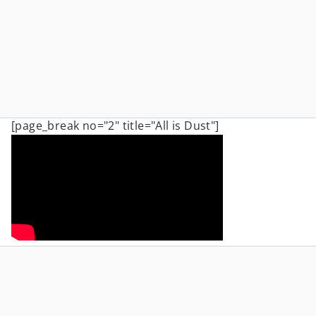
[page_break no="2" title="All is Dust"]