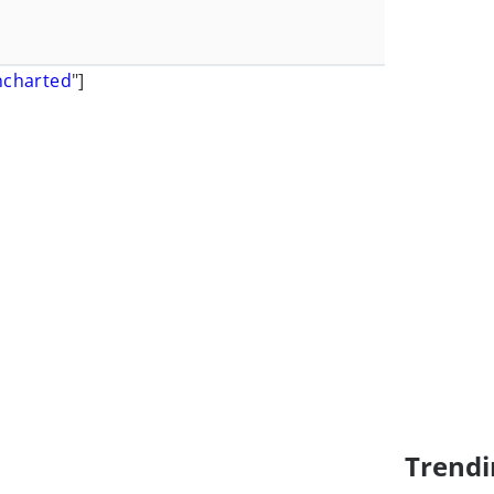
charted
"]
Trendi