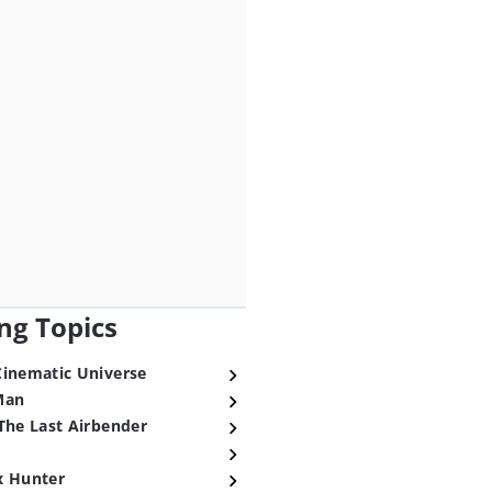
ng Topics
Cinematic Universe
Man
The Last Airbender
x Hunter