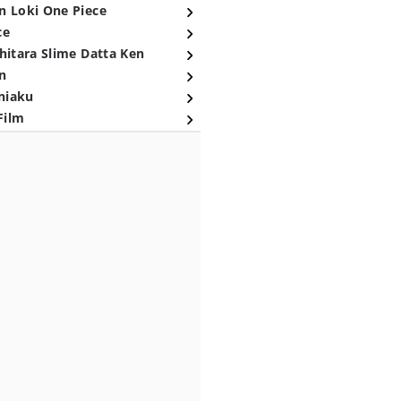
n Loki One Piece
ce
hitara Slime Datta Ken
n
niaku
Film