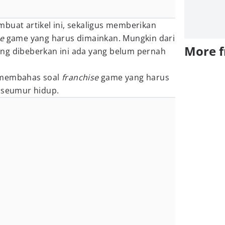
buat artikel ini, sekaligus memberikan
se
game yang harus dimainkan. Mungkin dari
More 
g dibeberkan ini ada yang belum pernah
embahas soal
franchise
game yang harus
i seumur hidup.