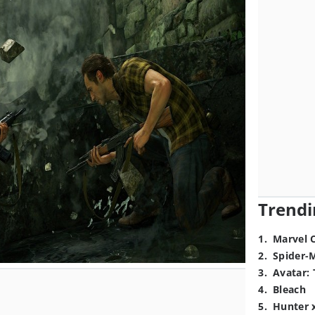
Trendi
1
.
Marvel 
2
.
Spider-
3
.
Avatar: 
4
.
Bleach
5
.
Hunter 