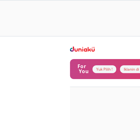
For
Yuk Pilih !
Iklanin d
You