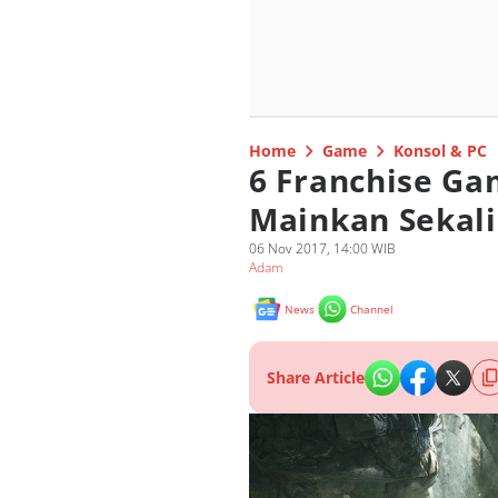
Home
Game
Konsol & PC
6 Franchise Ga
Mainkan Sekal
06 Nov 2017, 14:00 WIB
Adam
News
Channel
Share Article