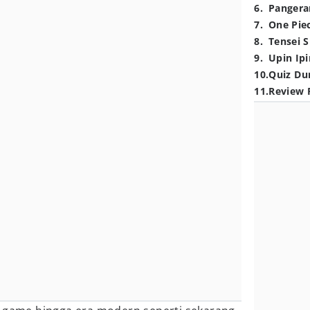
6
.
Pangera
7
.
One Pie
8
.
Tensei S
9
.
Upin Ipi
10
.
Quiz Du
11
.
Review 