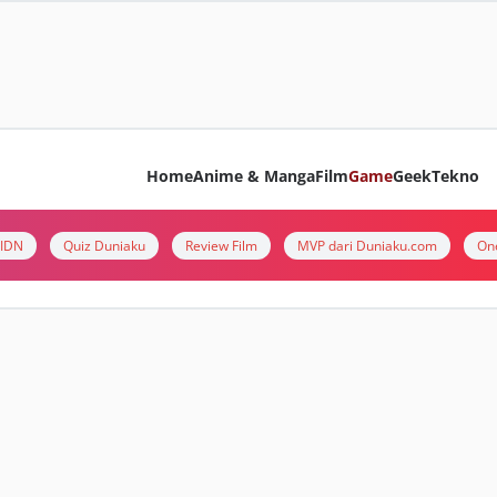
Home
Anime & Manga
Film
Game
Geek
Tekno
i IDN
Quiz Duniaku
Review Film
MVP dari Duniaku.com
On