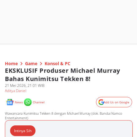
Home
Game
Konsol & PC
EKSKLUSIF Produser Michael Murray
Bahas Kunimitsu Tekken 8!
21 Mei 2026, 21:01 WIB
Aditya Daniel
News
Channel
Add Us on Google
Wawancara Kunimitsu Tekken 8 dengan Michael Murray (dok. Bandai Namco
Entertainment)
Intinya Sih