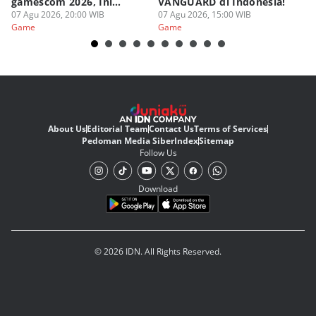
gamescom 2026, Ini
VANGUARD di Indonesia!
Ke
Judulnya!
07 Agu 2026, 20:00 WIB
07 Agu 2026, 15:00 WIB
07
Game
Game
G
About Us
Editorial Team
Contact Us
Terms of Services
Pedoman Media Siber
Index
Sitemap
Follow Us
Download
© 2026 IDN. All Rights Reserved.