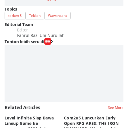
Topics
tekken 8
Tekken
Wawancara
Editorial Team
Editor
Fahrul Razi Uni Nurullah
Tonton lebih seru di
Related Articles
See More
Level Infinite Siap Bawa
Com2uS Luncurkan Early
R
Lineup Game ke
Open RPG ARES: THE IRON
Zo