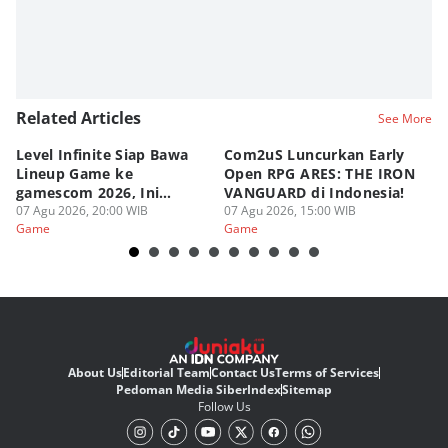
Related Articles
See More
Level Infinite Siap Bawa
Com2uS Luncurkan Early
R
Lineup Game ke
Open RPG ARES: THE IRON
Zo
gamescom 2026, Ini
VANGUARD di Indonesia!
Ke
Judulnya!
07 Agu 2026, 20:00 WIB
07 Agu 2026, 15:00 WIB
07
Game
Game
G
About Us
Editorial Team
Contact Us
Terms of Services
Pedoman Media Siber
Index
Sitemap
Follow Us