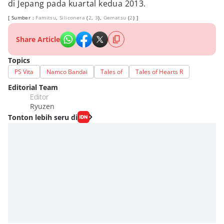
di Jepang pada kuartal kedua 2013.
[ Sumber :
Famitsu
,
Siliconera
(
2
,
3
),
Gematsu
(
2
) ]
Share Article
Topics
PS Vita
Namco Bandai
Tales of
Tales of Hearts R
Editorial Team
Editor
Ryuzen
Tonton lebih seru di