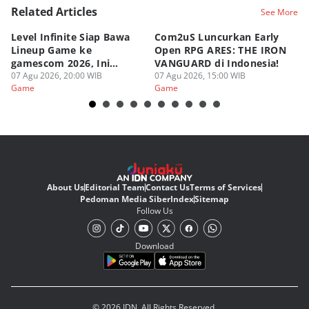
Related Articles
See More
Level Infinite Siap Bawa
Com2uS Luncurkan Early
R
Lineup Game ke
Open RPG ARES: THE IRON
Zo
gamescom 2026, Ini
VANGUARD di Indonesia!
Ke
Judulnya!
07 Agu 2026, 20:00 WIB
07 Agu 2026, 15:00 WIB
07
Game
Game
G
About Us
Editorial Team
Contact Us
Terms of Services
Pedoman Media Siber
Index
Sitemap
Follow Us
Download
© 2026 IDN. All Rights Reserved.