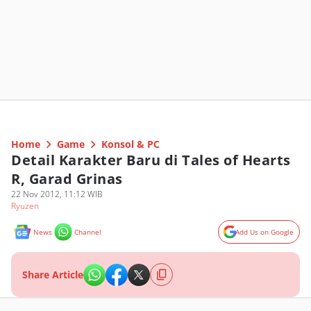
Home
Game
Konsol & PC
Detail Karakter Baru di Tales of Hearts
R, Garad Grinas
22 Nov 2012, 11:12 WIB
Ryuzen
News
Channel
Add Us on Google
Share Article