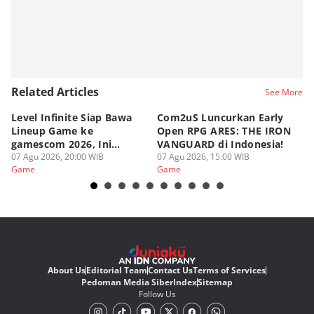
Related Articles
See More
Level Infinite Siap Bawa
Com2uS Luncurkan Early
R
Lineup Game ke
Open RPG ARES: THE IRON
Zo
gamescom 2026, Ini
VANGUARD di Indonesia!
Ke
Judulnya!
07 Agu 2026, 20:00 WIB
07 Agu 2026, 15:00 WIB
07
Game
Game
G
About Us
Editorial Team
Contact Us
Terms of Services
Pedoman Media Siber
Index
Sitemap
Follow Us