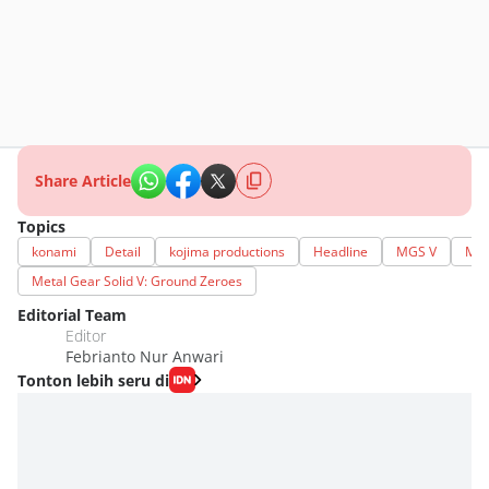
Share Article
Topics
konami
Detail
kojima productions
Headline
MGS V
MGS
Metal Gear Solid V: Ground Zeroes
Editorial Team
Editor
Febrianto Nur Anwari
Tonton lebih seru di