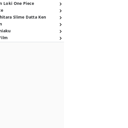
n Loki One Piece
ce
hitara Slime Datta Ken
n
niaku
Film