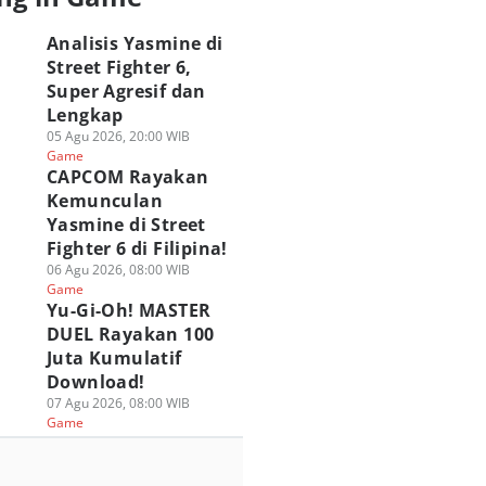
Analisis Yasmine di
Street Fighter 6,
Super Agresif dan
Lengkap
05 Agu 2026, 20:00 WIB
Game
CAPCOM Rayakan
Kemunculan
Yasmine di Street
Fighter 6 di Filipina!
06 Agu 2026, 08:00 WIB
Game
Yu-Gi-Oh! MASTER
DUEL Rayakan 100
Juta Kumulatif
Download!
07 Agu 2026, 08:00 WIB
UBG MOBILE
Genshin Impact
PUBG MOBILE
Game
uncurkan Druvaen
Akhirnya Tiba di
Berkolaborasi
Suit, Skin Dengan
Snezhnaya Pada 12
dengan Spider-Ma
Mode Upgradable!
Agustus!
Brand New Day!