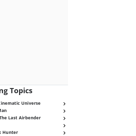
ng Topics
Cinematic Universe
Man
The Last Airbender
x Hunter