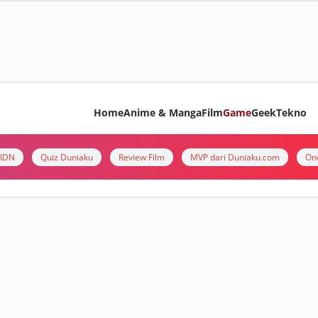
Home
Anime & Manga
Film
Game
Geek
Tekno
i IDN
Quiz Duniaku
Review Film
MVP dari Duniaku.com
On