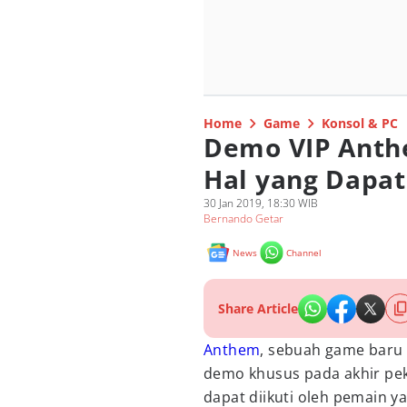
Home
Game
Konsol & PC
Demo VIP Anth
Hal yang Dapat 
30 Jan 2019, 18:30 WIB
Bernando Getar
News
Channel
Share Article
Anthem
, sebuah game baru 
demo khusus pada akhir pek
dapat diikuti oleh pemain y