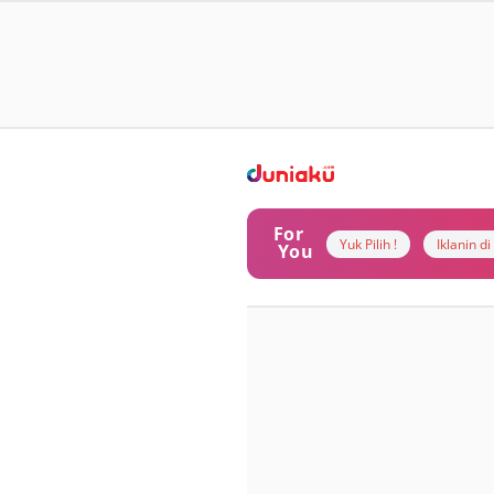
For
Yuk Pilih !
Iklanin d
You