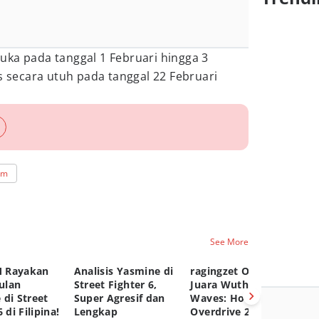
uka pada tanggal 1 Februari hingga 3
is secara utuh pada tanggal 22 Februari
em
See More
 Rayakan
Analisis Yasmine di
ragingzet Obrolin
P
ulan
Street Fighter 6,
Juara Wuthering
L
 di Street
Super Agresif dan
Waves: Holographic
X-
 di Filipina!
Lengkap
Overdrive 2026!
3 