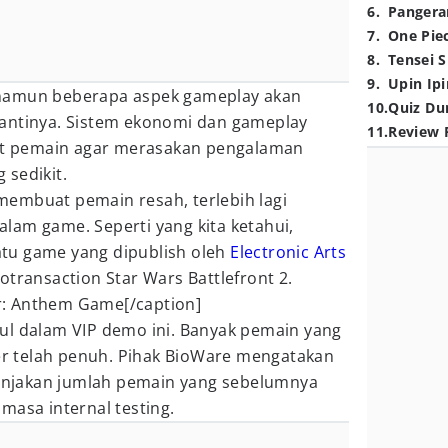
6
.
Pangera
7
.
One Pie
8
.
Tensei S
9
.
Upin Ipi
namun beberapa aspek gameplay akan
10
.
Quiz Du
antinya. Sistem ekonomi dan gameplay
11
.
Review 
 pemain agar merasakan pengalaman
 sedikit.
embuat pemain resah, terlebih lagi
lam game. Seperti yang kita ketahui,
tu game yang dipublish oleh
Electronic Arts
otransaction Star Wars Battlefront 2.
: Anthem Game[/caption]
ul dalam VIP demo ini. Banyak pemain yang
ver telah penuh. Pihak BioWare mengatakan
 lonjakan jumlah pemain yang sebelumnya
masa internal testing.