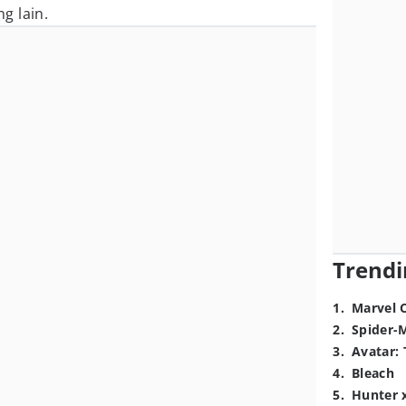
g lain.
Trendi
1
.
Marvel 
2
.
Spider-
3
.
Avatar: 
4
.
Bleach
5
.
Hunter 