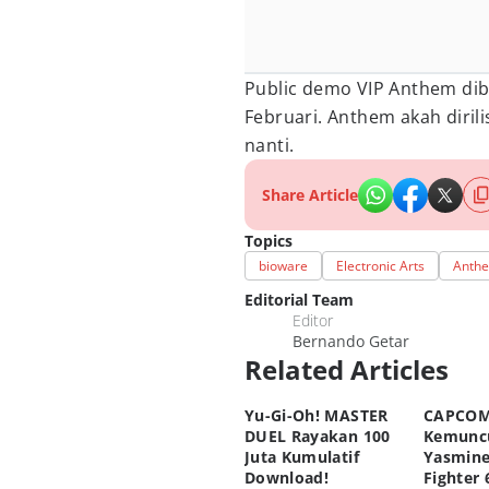
Public demo VIP Anthem dib
Februari. Anthem akah diril
nanti.
Share Article
Topics
bioware
Electronic Arts
Anth
Editorial Team
Editor
Bernando Getar
Related Articles
Yu-Gi-Oh! MASTER
CAPCOM
DUEL Rayakan 100
Kemunc
Juta Kumulatif
Yasmine
Download!
Fighter 6