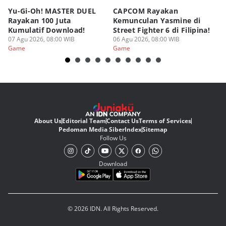
Yu-Gi-Oh! MASTER DUEL
CAPCOM Rayakan
An
Rayakan 100 Juta
Kemunculan Yasmine di
Fi
Kumulatif Download!
Street Fighter 6 di Filipina!
d
07 Agu 2026, 08:00 WIB
06 Agu 2026, 08:00 WIB
05
Game
Game
G
About Us
Editorial Team
Contact Us
Terms of Services
Pedoman Media Siber
Index
Sitemap
Follow Us
Download
© 2026 IDN. All Rights Reserved.