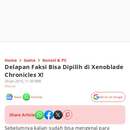
Home
Game
Konsol & PC
Delapan Faksi Bisa Dipilih di Xenoblade
Chronicles X!
29 Jan 2015, 11:30 WIB
Hiccun
News
Channel
Add Us on Google
Share Article
Sebelumnya kalian sudah bisa mengenal para