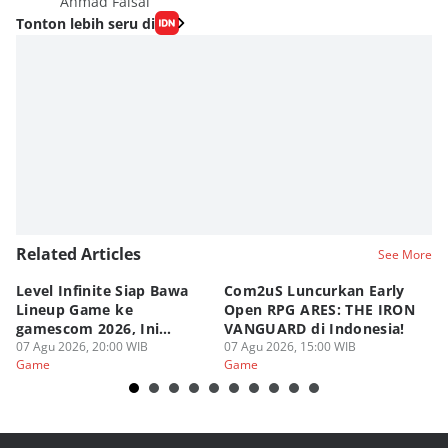
Ahmad Faisal
Tonton lebih seru di
Related Articles
See More
Level Infinite Siap Bawa
Com2uS Luncurkan Early
R
Lineup Game ke
Open RPG ARES: THE IRON
Zo
gamescom 2026, Ini
VANGUARD di Indonesia!
Ke
Judulnya!
07 Agu 2026, 20:00 WIB
07 Agu 2026, 15:00 WIB
07
Game
Game
G