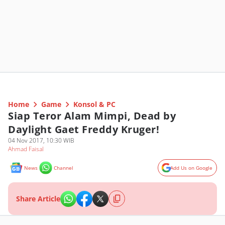
Home
Game
Konsol & PC
Siap Teror Alam Mimpi, Dead by
Daylight Gaet Freddy Kruger!
04 Nov 2017, 10:30 WIB
Ahmad Faisal
News
Channel
Add Us on Google
Share Article