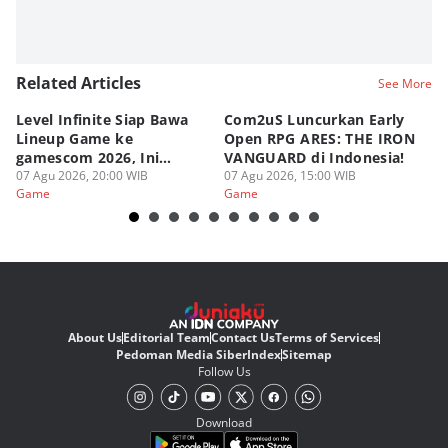
Related Articles
See More
Level Infinite Siap Bawa
Com2uS Luncurkan Early
R
Lineup Game ke
Open RPG ARES: THE IRON
Zo
gamescom 2026, Ini
VANGUARD di Indonesia!
Ke
Judulnya!
07 Agu 2026, 20:00 WIB
07 Agu 2026, 15:00 WIB
07
Game
Game
G
About Us
Editorial Team
Contact Us
Terms of Services
Pedoman Media Siber
Index
Sitemap
Follow Us
Download