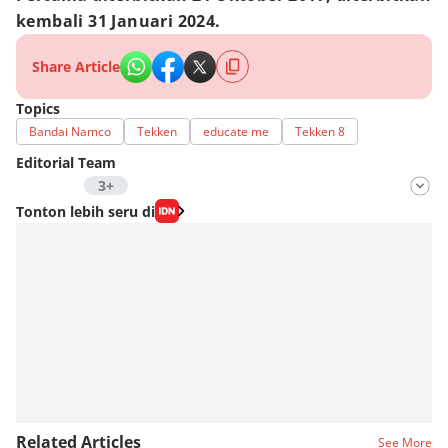
kembali 31 Januari 2024.
Share Article
Topics
Bandai Namco
Tekken
educate me
Tekken 8
Editorial Team
3+
Editor
Tonton lebih seru di
Aria Hamzah
Editor
Fahrul Razi Uni Nurullah
Editor
Aditya Daniel
Related Articles
See More