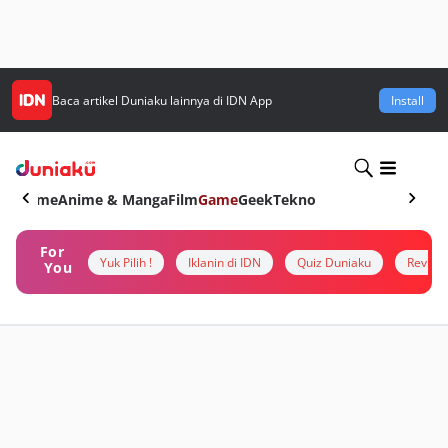
Baca artikel
Duniaku
lainnya di IDN App
Install
Home
Anime & Manga
Film
Game
Geek
Tekno
For
Yuk Pilih !
Iklanin di IDN
Quiz Duniaku
Review
You