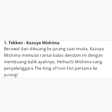
1. Tekken - Kazuya Mishima
Berawal dari dibuang ke jurang saat muda, Kazuya
Mishima memulai rantai balas dendam ini dengan
membuang balik ayahnya, Heihachi Mishima sang
penyelenggara The King of Iron Fist pertama ke
jurang!