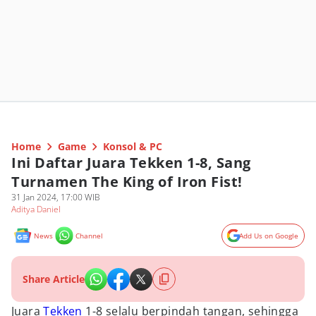
Home
Game
Konsol & PC
Ini Daftar Juara Tekken 1-8, Sang
Turnamen The King of Iron Fist!
31 Jan 2024, 17:00 WIB
Aditya Daniel
News
Channel
Add Us on Google
Share Article
Juara
Tekken
1-8 selalu berpindah tangan, sehingga