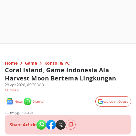
Home
Game
Konsol & PC
Coral Island, Game Indonesia Ala
Harvest Moon Bertema Lingkungan
29 Apr 2020, 09:30 WIB
M. Meka
News
Channel
Add Us on Google
stairwaygames.com
Share Article