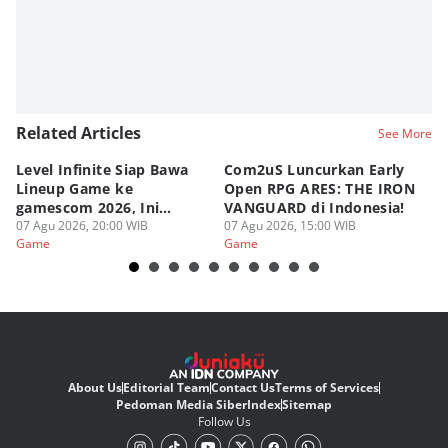
Related Articles
See More
Level Infinite Siap Bawa
Com2uS Luncurkan Early
R
Lineup Game ke
Open RPG ARES: THE IRON
Zo
gamescom 2026, Ini
VANGUARD di Indonesia!
Ke
Judulnya!
07 Agu 2026, 20:00 WIB
07 Agu 2026, 15:00 WIB
07
Game
Game
G
About Us
Editorial Team
Contact Us
Terms of Services
Pedoman Media Siber
Index
Sitemap
Follow Us