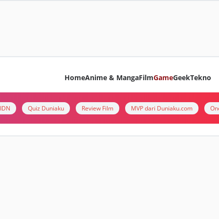
Home
Anime & Manga
Film
Game
Geek
Tekno
i IDN
Quiz Duniaku
Review Film
MVP dari Duniaku.com
On