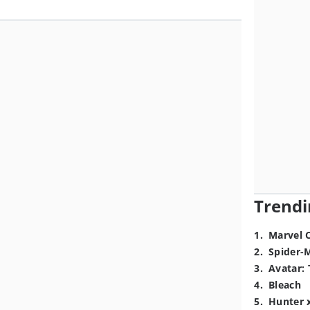
Trendi
1
.
Marvel 
2
.
Spider-
3
.
Avatar: 
4
.
Bleach
5
.
Hunter 