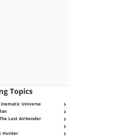
ng Topics
Cinematic Universe
Man
The Last Airbender
x Hunter