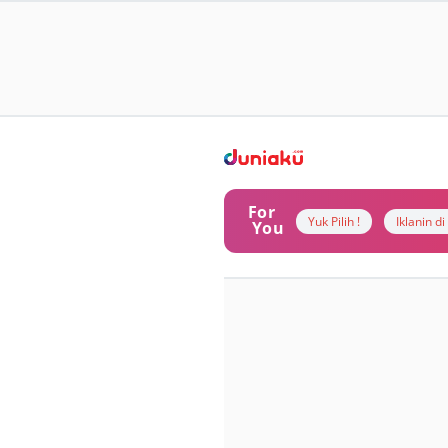
For
Yuk Pilih !
Iklanin d
You