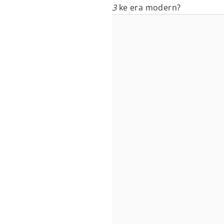
3
ke era modern?