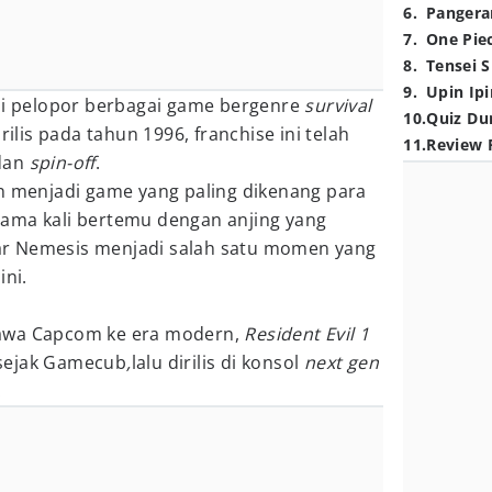
6
.
Pangera
7
.
One Pie
8
.
Tensei S
9
.
Upin Ipi
i pelopor berbagai game bergenre
survival
10
.
Quiz Du
irilis pada tahun 1996, franchise ini telah
11
.
Review 
dan
spin-off
.
in menjadi game yang paling dikenang para
ama kali bertemu dengan anjing yang
ejar Nemesis menjadi salah satu momen yang
ini.
dibawa Capcom ke era modern,
Resident Evil 1
sejak Gamecub
,
lalu dirilis di konsol
next gen
.