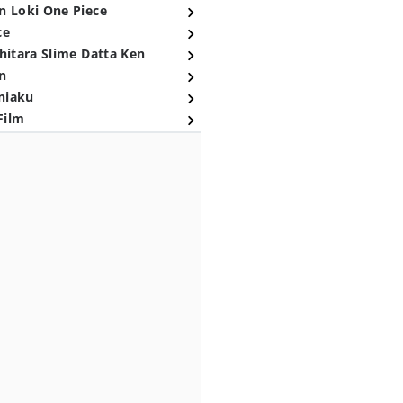
n Loki One Piece
ce
hitara Slime Datta Ken
n
niaku
Film