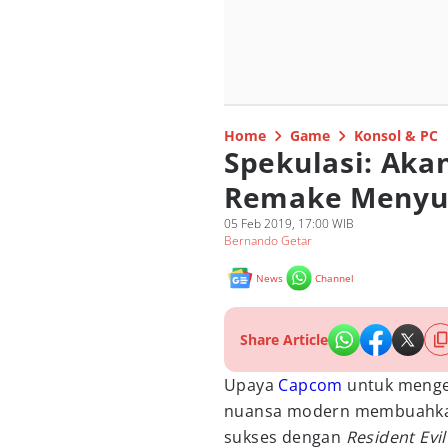
Home
Game
Konsol & PC
Spekulasi: Akan
Remake Menyusu
05 Feb 2019, 17:00 WIB
Bernando Getar
News
Channel
Share Article
Upaya
Capcom
untuk mengem
nuansa modern membuahkan 
sukses dengan
Resident Evil