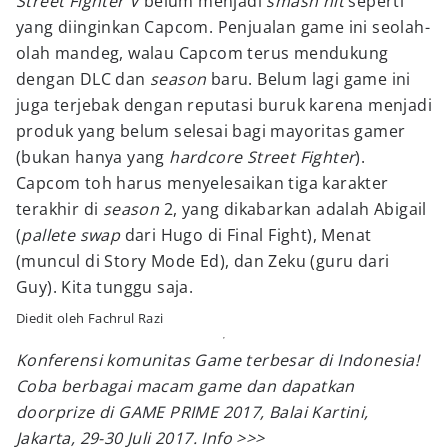
Street Fighter V
belum menjadi
smash hit
seperti
yang diinginkan Capcom. Penjualan game ini seolah-
olah mandeg, walau Capcom terus mendukung
dengan DLC dan
season
baru. Belum lagi game ini
juga terjebak dengan reputasi buruk karena menjadi
produk yang belum selesai bagi mayoritas gamer
(bukan hanya yang
hardcore Street Fighter
).
Capcom toh harus menyelesaikan tiga karakter
terakhir di
season
2, yang dikabarkan adalah Abigail
(
pallete swap
dari Hugo di Final Fight), Menat
(muncul di Story Mode Ed), dan Zeku (guru dari
Guy). Kita tunggu saja.
Diedit oleh Fachrul Razi
Konferensi komunitas Game terbesar di Indonesia!
Coba berbagai macam game dan dapatkan
doorprize di GAME PRIME 2017, Balai Kartini,
Jakarta, 29-30 Juli 2017. Info >>>