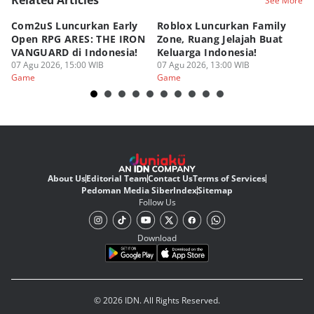
Related Articles
See More
Com2uS Luncurkan Early
Roblox Luncurkan Family
Y
Open RPG ARES: THE IRON
Zone, Ruang Jelajah Buat
Ra
VANGUARD di Indonesia!
Keluarga Indonesia!
K
07 Agu 2026, 15:00 WIB
07 Agu 2026, 13:00 WIB
07
Game
Game
G
About Us
Editorial Team
Contact Us
Terms of Services
Pedoman Media Siber
Index
Sitemap
Follow Us
Download
© 2026 IDN. All Rights Reserved.