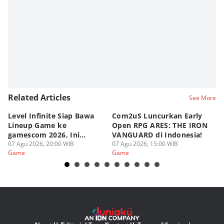
Related Articles
See More
Level Infinite Siap Bawa
Com2uS Luncurkan Early
R
Lineup Game ke
Open RPG ARES: THE IRON
Zo
gamescom 2026, Ini
VANGUARD di Indonesia!
Ke
Judulnya!
07 Agu 2026, 20:00 WIB
07 Agu 2026, 15:00 WIB
07
Game
Game
G