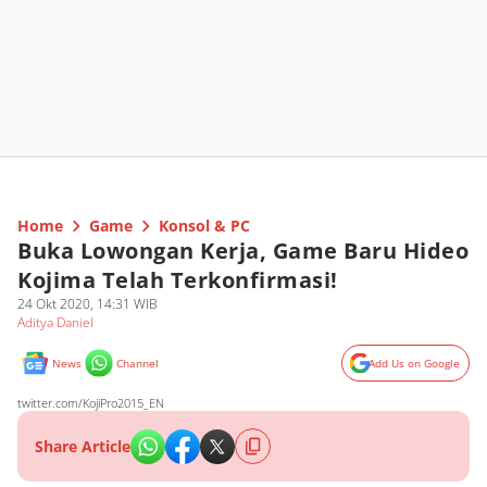
Home
Game
Konsol & PC
Buka Lowongan Kerja, Game Baru Hideo
Kojima Telah Terkonfirmasi!
24 Okt 2020, 14:31 WIB
Aditya Daniel
News
Channel
Add Us on Google
twitter.com/KojiPro2015_EN
Share Article