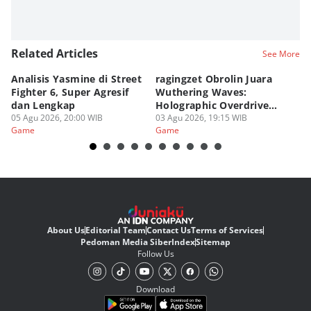
Related Articles
See More
Analisis Yasmine di Street
ragingzet Obrolin Juara
P
Fighter 6, Super Agresif
Wuthering Waves:
Dr
dan Lengkap
Holographic Overdrive
D
05 Agu 2026, 20:00 WIB
2026!
03 Agu 2026, 19:15 WIB
Up
02
Game
Game
G
About Us
Editorial Team
Contact Us
Terms of Services
Pedoman Media Siber
Index
Sitemap
Follow Us
Download