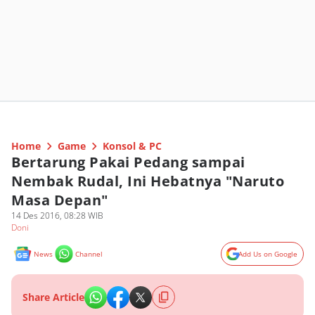
Home
Game
Konsol & PC
Bertarung Pakai Pedang sampai
Nembak Rudal, Ini Hebatnya "Naruto
Masa Depan"
14 Des 2016, 08:28 WIB
Doni
News
Channel
Add Us on Google
Share Article