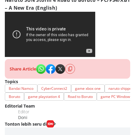
Naruto SUN Storm 4 Road to Boruto – PC/PS4/XB1
– A New Era (English)
Share Article
Topics
Bandai Namco
CyberConnect2
game xbox one
naruto shippud
Boruto
game playstation 4
Road to Boruto
game PC Windows
Editorial Team
Editor
Doni
Tonton lebih seru di