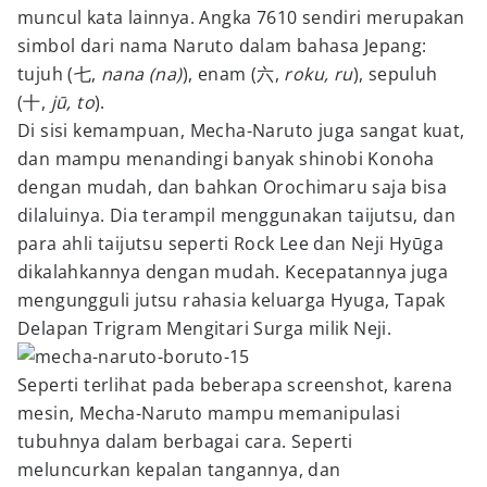
muncul kata lainnya. Angka 7610 sendiri merupakan
simbol dari nama Naruto dalam bahasa Jepang:
tujuh (
七
,
nana (na)
), enam (
六
,
roku, ru
), sepuluh
(
十
,
jū, to
).
Di sisi kemampuan, Mecha-Naruto juga sangat kuat,
dan mampu menandingi banyak shinobi Konoha
dengan mudah, dan bahkan Orochimaru saja bisa
dilaluinya. Dia terampil menggunakan taijutsu, dan
para ahli taijutsu seperti Rock Lee dan Neji Hyūga
dikalahkannya dengan mudah. Kecepatannya juga
mengungguli jutsu rahasia keluarga Hyuga, Tapak
Delapan Trigram Mengitari Surga milik Neji.
Seperti terlihat pada beberapa screenshot, karena
mesin, Mecha-Naruto mampu memanipulasi
tubuhnya dalam berbagai cara. Seperti
meluncurkan kepalan tangannya, dan