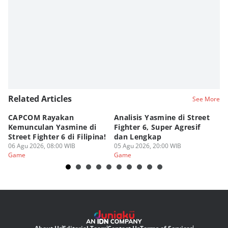
Related Articles
See More
CAPCOM Rayakan
Analisis Yasmine di Street
ra
Kemunculan Yasmine di
Fighter 6, Super Agresif
W
Street Fighter 6 di Filipina!
dan Lengkap
Ho
06 Agu 2026, 08:00 WIB
05 Agu 2026, 20:00 WIB
20
03
Game
Game
G