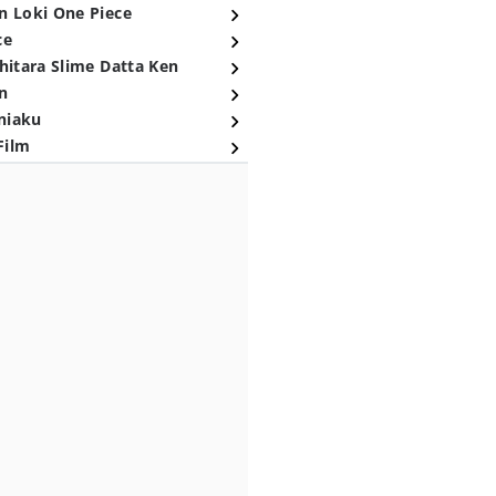
n Loki One Piece
ce
hitara Slime Datta Ken
n
niaku
Film