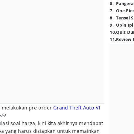
6
.
Pangera
7
.
One Pie
8
.
Tensei S
9
.
Upin Ipi
10
.
Quiz Du
11
.
Review 
a melakukan pre-order
Grand Theft Auto VI
S5!
lasi soal harga, kini kita akhirnya mendapat
ya yang harus disiapkan untuk memainkan