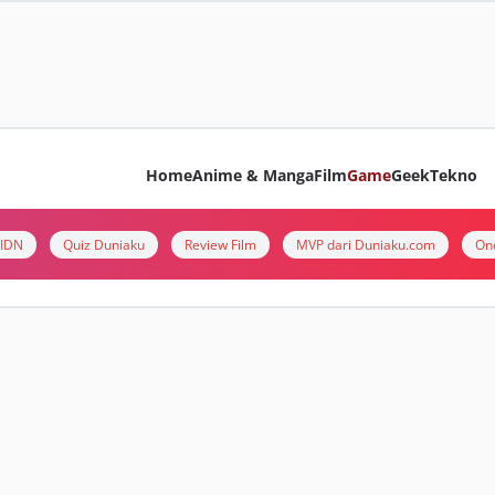
Home
Anime & Manga
Film
Game
Geek
Tekno
i IDN
Quiz Duniaku
Review Film
MVP dari Duniaku.com
On