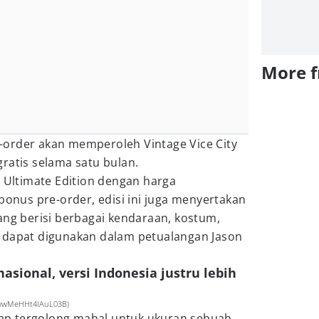
More 
order akan memperoleh Vintage Vice City
gratis selama satu bulan.
a Ultimate Edition dengan harga
 bonus pre-order, edisi ini juga menyertakan
ang berisi berbagai kendaraan, kostum,
 dapat digunakan dalam petualangan Jason
nasional, versi Indonesia justru lebih
R9wwMeHHt4IAuL03B)
etap tergolong mahal untuk ukuran sebuah