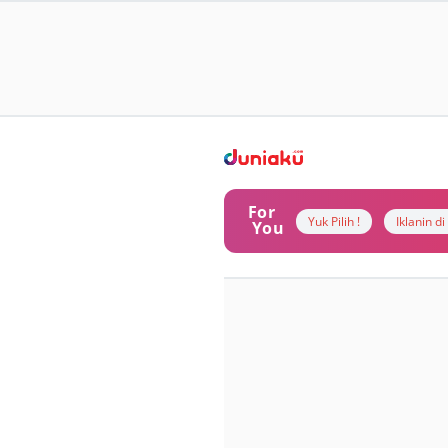
For
Yuk Pilih !
Iklanin d
You