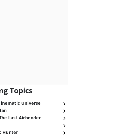
ng Topics
Cinematic Universe
Man
The Last Airbender
x Hunter