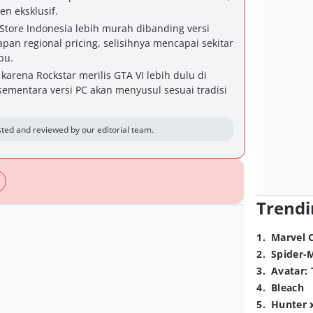
n eksklusif.
 Store Indonesia lebih murah dibanding versi
pan regional pricing, selisihnya mencapai sekitar
bu.
karena Rockstar merilis GTA VI lebih dulu di
ementara versi PC akan menyusul sesuai tradisi
ted and reviewed by our editorial team.
Trendi
1
.
Marvel 
2
.
Spider-
3
.
Avatar: 
4
.
Bleach
5
.
Hunter 