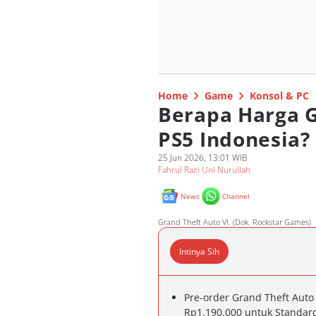
Home
Game
Konsol & PC
Berapa Harga G
PS5 Indonesia?
25 Jun 2026, 13:01 WIB
Fahrul Razi Uni Nurullah
News
Channel
Grand Theft Auto VI. (Dok. Rockstar Games)
Intinya Sih
Pre-order Grand Theft Auto
Rp1.190.000 untuk Standard