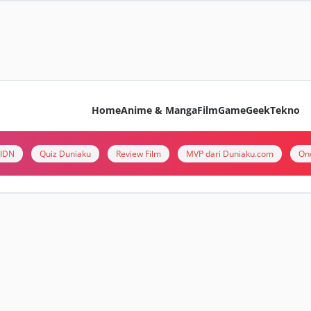
Home
Anime & Manga
Film
Game
Geek
Tekno
i IDN
Quiz Duniaku
Review Film
MVP dari Duniaku.com
On