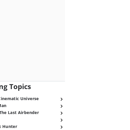
ng Topics
Cinematic Universe
Man
The Last Airbender
x Hunter