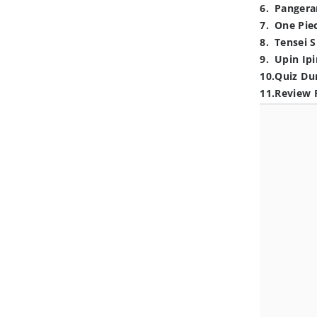
6
.
Pangera
7
.
One Pie
8
.
Tensei S
9
.
Upin Ipi
10
.
Quiz Du
11
.
Review 