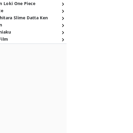
n Loki One Piece
ce
hitara Slime Datta Ken
n
niaku
Film