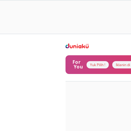
For
Yuk Pilih !
Iklanin d
You