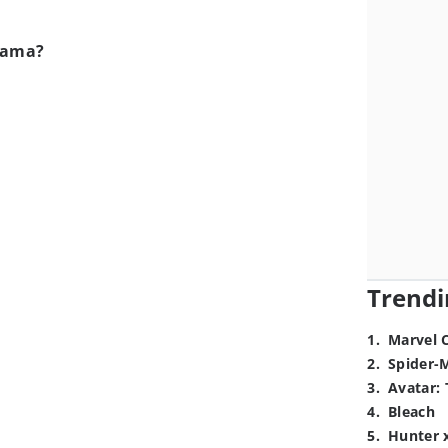
tama?
Trendi
1
.
Marvel 
2
.
Spider-
3
.
Avatar: 
4
.
Bleach
5
.
Hunter 