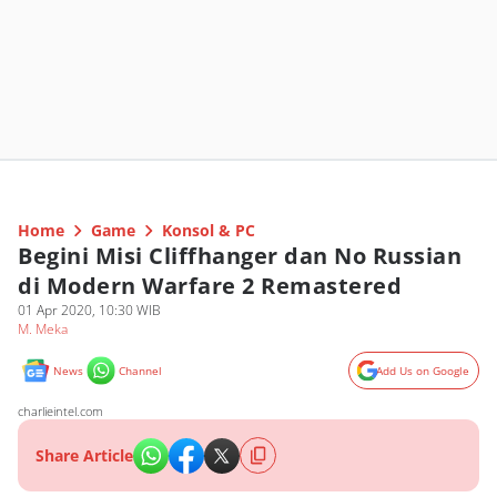
Home
Game
Konsol & PC
Begini Misi Cliffhanger dan No Russian
di Modern Warfare 2 Remastered
01 Apr 2020, 10:30 WIB
M. Meka
News
Channel
Add Us on Google
charlieintel.com
Share Article