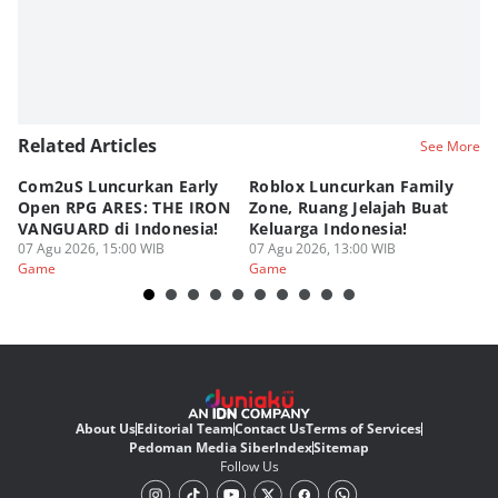
Related Articles
See More
Com2uS Luncurkan Early
Roblox Luncurkan Family
Y
Open RPG ARES: THE IRON
Zone, Ruang Jelajah Buat
Ra
VANGUARD di Indonesia!
Keluarga Indonesia!
K
07 Agu 2026, 15:00 WIB
07 Agu 2026, 13:00 WIB
07
Game
Game
G
About Us
Editorial Team
Contact Us
Terms of Services
Pedoman Media Siber
Index
Sitemap
Follow Us