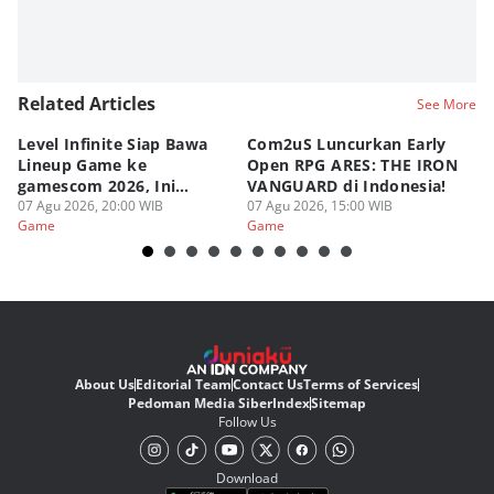
Related Articles
See More
Level Infinite Siap Bawa
Com2uS Luncurkan Early
R
Lineup Game ke
Open RPG ARES: THE IRON
Zo
gamescom 2026, Ini
VANGUARD di Indonesia!
Ke
Judulnya!
07 Agu 2026, 20:00 WIB
07 Agu 2026, 15:00 WIB
07
Game
Game
G
About Us
Editorial Team
Contact Us
Terms of Services
Pedoman Media Siber
Index
Sitemap
Follow Us
Download