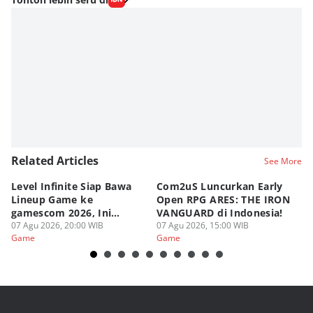
Related Articles
See More
Level Infinite Siap Bawa
Com2uS Luncurkan Early
R
Lineup Game ke
Open RPG ARES: THE IRON
Zo
gamescom 2026, Ini
VANGUARD di Indonesia!
Ke
Judulnya!
07 Agu 2026, 20:00 WIB
07 Agu 2026, 15:00 WIB
07
Game
Game
G