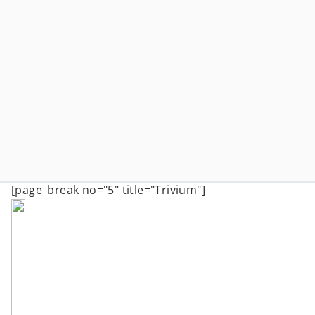
[page_break no="5" title="Trivium"]