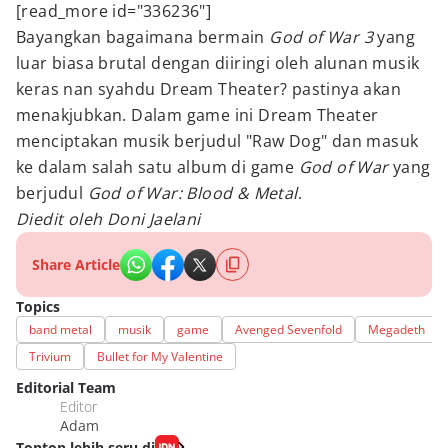
[read_more id="336236"]
Bayangkan bagaimana bermain
God of War 3
yang
luar biasa brutal dengan diiringi oleh alunan musik
keras nan syahdu Dream Theater? pastinya akan
menakjubkan. Dalam game ini Dream Theater
menciptakan musik berjudul "Raw Dog" dan masuk
ke dalam salah satu album di game
God of War
yang
berjudul
God of War: Blood & Metal
.
Diedit oleh Doni Jaelani
Share Article
Topics
band metal
musik
game
Avenged Sevenfold
Megadeth
Trivium
Bullet for My Valentine
Editorial Team
Editor
Adam
Tonton lebih seru di