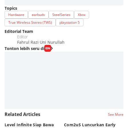
Topics
Hardware
earbuds
SteelSeries
Xbox
True Wireless Stereo (TWS)
playstation 5
Editorial Team
Editor
Fahrul Razi Uni Nurullah
Tonton lebih seru di
Related Articles
See More
Level Infinite Siap Bawa
Com2uS Luncurkan Early
R