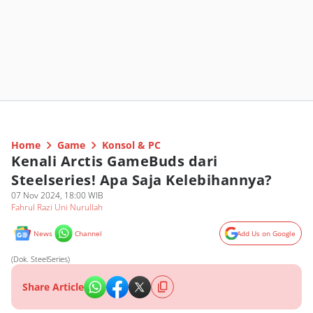
Home
Game
Konsol & PC
Kenali Arctis GameBuds dari
Steelseries! Apa Saja Kelebihannya?
07 Nov 2024, 18:00 WIB
Fahrul Razi Uni Nurullah
News
Channel
Add Us on Google
(Dok. SteelSeries)
Share Article