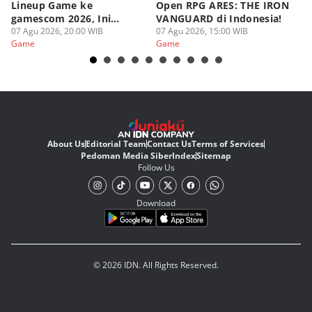
Lineup Game ke
Open RPG ARES: THE IRON
Zo
gamescom 2026, Ini
VANGUARD di Indonesia!
Ke
Judulnya!
07 Agu 2026, 20:00 WIB
07 Agu 2026, 15:00 WIB
07
Game
Game
G
About Us
Editorial Team
Contact Us
Terms of Services
Pedoman Media Siber
Index
Sitemap
Follow Us
Download
© 2026 IDN. All Rights Reserved.