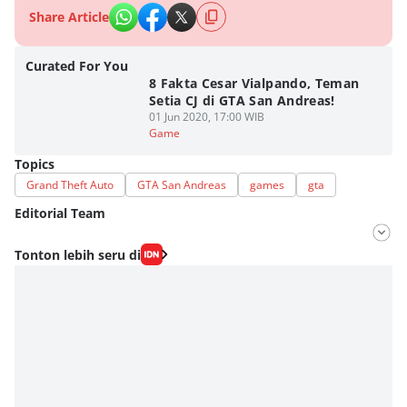
Share Article
Curated For You
8 Fakta Cesar Vialpando, Teman
Setia CJ di GTA San Andreas!
01 Jun 2020, 17:00 WIB
Game
Topics
Grand Theft Auto
GTA San Andreas
games
gta
Editorial Team
Editor
Tonton lebih seru di
Fahrul Razi Uni Nurullah
Editor
Eddy Rusmanto