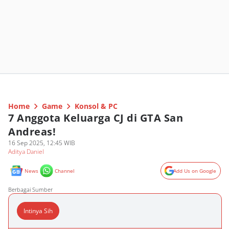
Home
Game
Konsol & PC
7 Anggota Keluarga CJ di GTA San
Andreas!
16 Sep 2025, 12:45 WIB
Aditya Daniel
News
Channel
Add Us on Google
Berbagai Sumber
Intinya Sih