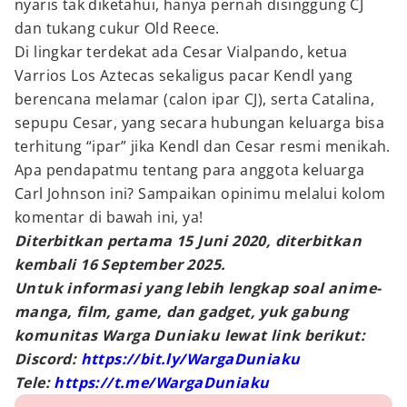
nyaris tak diketahui, hanya pernah disinggung CJ
dan tukang cukur Old Reece.
Di lingkar terdekat ada Cesar Vialpando, ketua
Varrios Los Aztecas sekaligus pacar Kendl yang
berencana melamar (calon ipar CJ), serta Catalina,
sepupu Cesar, yang secara hubungan keluarga bisa
terhitung “ipar” jika Kendl dan Cesar resmi menikah.
Apa pendapatmu tentang para anggota keluarga
Carl Johnson ini? Sampaikan opinimu melalui kolom
komentar di bawah ini, ya!
Diterbitkan pertama 15 Juni 2020, diterbitkan
kembali 16 September 2025.
Untuk informasi yang lebih lengkap soal anime-
manga, film, game, dan gadget, yuk gabung
komunitas Warga Duniaku lewat link berikut:
Discord:
https://bit.ly/WargaDuniaku
Tele:
https://t.me/WargaDuniaku