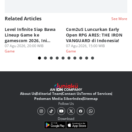
Related Articles
See More
Level Infinite Siap Bawa
Com2uS Luncurkan Early
R
Lineup Game ke
Open RPG ARES: THE IRON
Zo
gamescom 2026, Ini
VANGUARD di Indonesia!
Ke
Judulnya!
07 Agu 2026, 20:00 WIB
07 Agu 2026, 15:00 WIB
07
Game
Game
G
About Us
Editorial Team
Contact Us
Terms of Services
Pedoman Media Siber
Index
Sitemap
Follow Us
Download