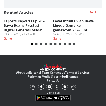
Related Articles
See More
Esports Kapolri Cup 2026
Level Infinite Siap Bawa
C
Bawa Ruang Prestasi
Lineup Game ke
O
Digital Generasi Muda!
gamescom 2026, Ini
V
09 Agu 2026, 21:22 WIB
Judulnya!
07 Agu 2026, 20:00 WIB
07
Game
Game
G
About Us
Editorial Team
Contact Us
Terms of Services
Pedoman Media Siber
Index
Sitemap
Follow Us
Download