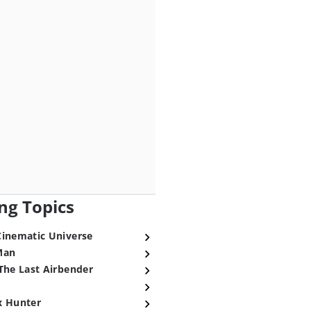
ng Topics
Cinematic Universe
Man
The Last Airbender
x Hunter