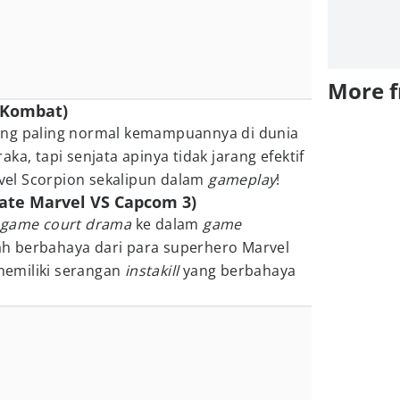
More 
l Kombat)
ang paling normal kemampuannya di dunia
ka, tapi senjata apinya tidak jarang efektif
el Scorpion sekalipun dalam
gameplay
!
mate Marvel VS Capcom 3)
game
court drama
ke dalam
game
lah berbahaya dari para superhero Marvel
 memiliki serangan
instakill
yang berbahaya