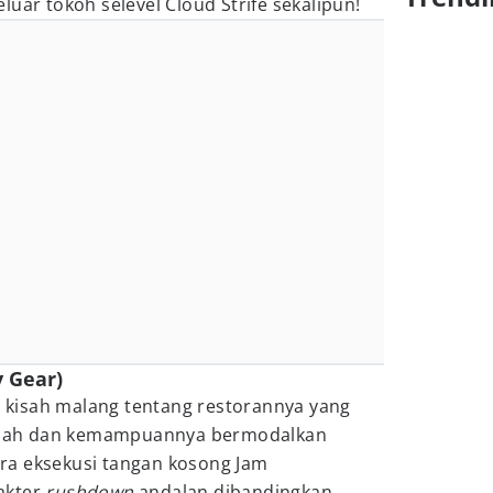
uar tokoh selevel Cloud Strife sekalipun!
y Gear)
ki kisah malang tentang restorannya yang
 salah dan kemampuannya bermodalkan
ra eksekusi tangan kosong Jam
akter
rushdown
andalan dibandingkan