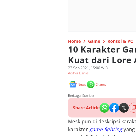
Home
Game
Konsol & PC
10 Karakter Ga
Kuat dari Lore 
23 Sep 2021, 15:00 WIB
Aditya Daniel
News
Channel
Berbagai Sumber
Share Article
Meskipun di deskripsi karakt
karakter
game fighting
yang 