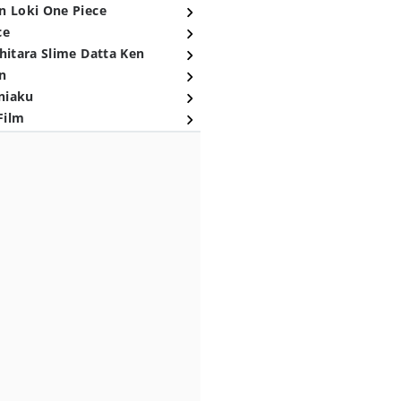
n Loki One Piece
ce
hitara Slime Datta Ken
n
niaku
Film