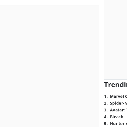
Trendi
1
.
Marvel 
2
.
Spider-
3
.
Avatar: 
4
.
Bleach
5
.
Hunter 