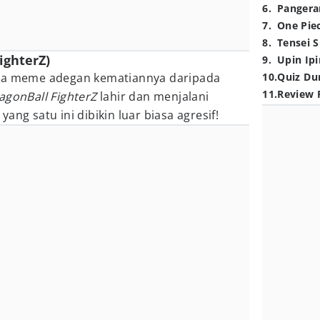
6
.
Pangera
7
.
One Pie
8
.
Tensei S
ighterZ)
9
.
Upin Ipi
ena meme adegan kematiannya daripada
10
.
Quiz Du
11
.
Review 
agonBall FighterZ
lahir dan menjalani
ang satu ini dibikin luar biasa agresif!