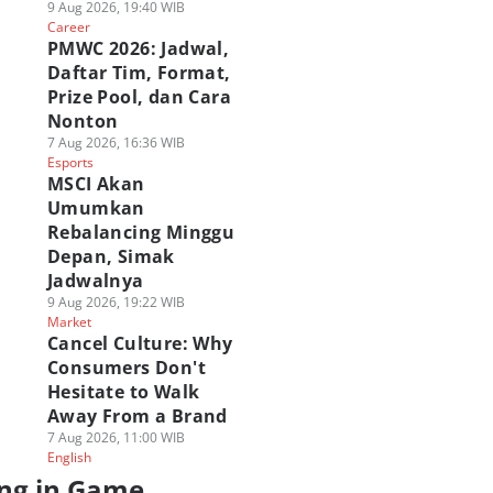
9 Aug 2026, 19:40 WIB
Career
PMWC 2026: Jadwal,
Daftar Tim, Format,
Prize Pool, dan Cara
Nonton
7 Aug 2026, 16:36 WIB
Esports
MSCI Akan
Umumkan
Rebalancing Minggu
Depan, Simak
Jadwalnya
9 Aug 2026, 19:22 WIB
Market
Cancel Culture: Why
Consumers Don't
Hesitate to Walk
Away From a Brand
7 Aug 2026, 11:00 WIB
English
ng in Game