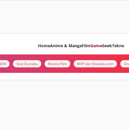
Home
Anime & Manga
Film
Game
Geek
Tekno
i IDN
Quiz Duniaku
Review Film
MVP dari Duniaku.com
On