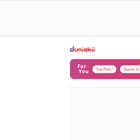
For
Yuk Pilih !
Iklanin d
You