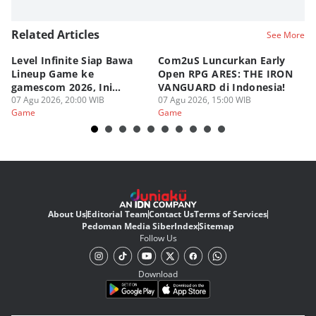
Related Articles
See More
Level Infinite Siap Bawa
Com2uS Luncurkan Early
R
Lineup Game ke
Open RPG ARES: THE IRON
Zo
gamescom 2026, Ini
VANGUARD di Indonesia!
Ke
Judulnya!
07 Agu 2026, 20:00 WIB
07 Agu 2026, 15:00 WIB
07
Game
Game
G
About Us
Editorial Team
Contact Us
Terms of Services
Pedoman Media Siber
Index
Sitemap
Follow Us
Download