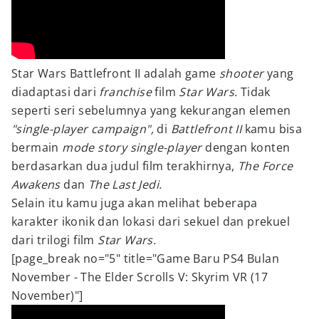
Star Wars Battlefront II adalah game
shooter
yang
diadaptasi dari
franchise
film
Star Wars.
Tidak
seperti seri sebelumnya yang kekurangan elemen
"single-player campaign",
di
Battlefront
II
kamu bisa
bermain
mode story single-player
dengan konten
berdasarkan dua judul film terakhirnya,
The Force
Awakens
dan
The Last Jedi.
Selain itu kamu juga akan melihat beberapa
karakter ikonik dan lokasi dari sekuel dan prekuel
dari trilogi film
Star Wars.
[page_break no="5" title="Game Baru PS4 Bulan
November - The Elder Scrolls V: Skyrim VR (17
November)"]