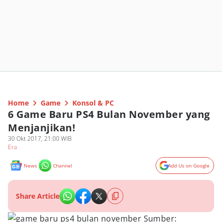
Home
Game
Konsol & PC
6 Game Baru PS4 Bulan November yang
Menjanjikan!
30 Okt 2017, 21:00 WIB
Era
News
Channel
Add Us on Google
Share Article
Sumber: