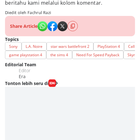
beritahu kami melalui kolom komentar.
Diedit oleh Fachrul Razi
Share Article
Topics
Sony
L.A. Noire
star wars battlefront 2
PlayStation 4
Call o
game playstation 4
the sims 4
Need For Speed Payback
Skyrim
Editorial Team
Editor
Era
Tonton lebih seru di