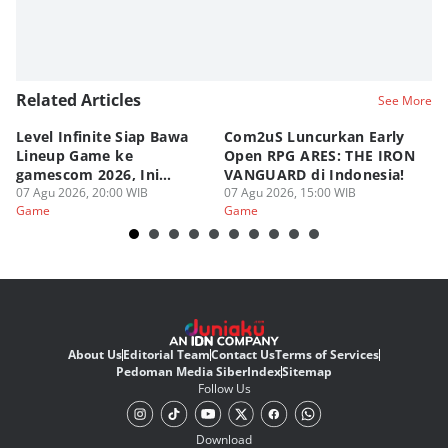
Related Articles
See More
Level Infinite Siap Bawa
Com2uS Luncurkan Early
R
Lineup Game ke
Open RPG ARES: THE IRON
Zo
gamescom 2026, Ini
VANGUARD di Indonesia!
Ke
Judulnya!
07 Agu 2026, 20:00 WIB
07 Agu 2026, 15:00 WIB
07
Game
Game
G
About Us
Editorial Team
Contact Us
Terms of Services
Pedoman Media Siber
Index
Sitemap
Follow Us
Download