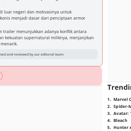
i luar negeri dan motivasinya untuk
onis menjadi dasar dari penciptaan armor
 trailer menunjukkan adanya konflik antara
gan kekuatan supernatural miliknya, menjanjikan
g menarik.
ted and reviewed by our editorial team.
Trendi
1
.
Marvel 
2
.
Spider-
3
.
Avatar: 
4
.
Bleach
5
.
Hunter 