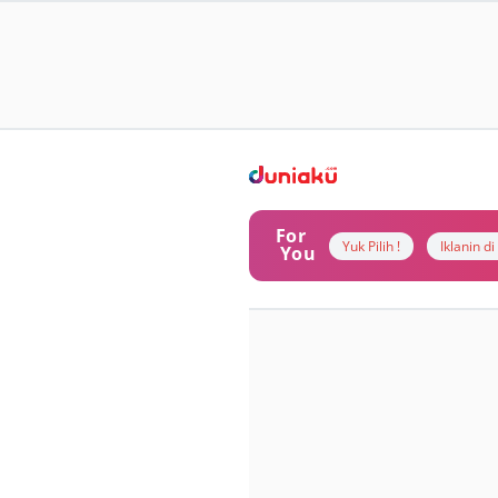
For
Yuk Pilih !
Iklanin d
You