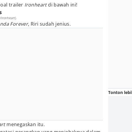
soal trailer
Ironheart
di bawah ini!
s
o/Ironheart).
nda Forever
, Riri sudah jenius.
Tonton lebi
art
menegaskan itu.