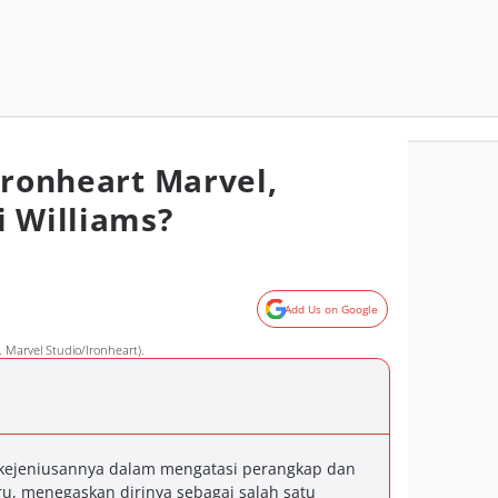
Ironheart Marvel,
i Williams?
Add Us on Google
. Marvel Studio/Ironheart).
 kejeniusannya dalam mengatasi perangkap dan
 menegaskan dirinya sebagai salah satu