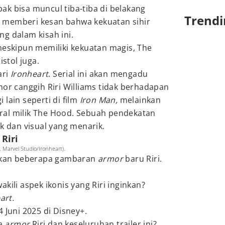
k bisa muncul tiba-tiba di belakang
Trendi
 memberi kesan bahwa kekuatan sihir
g dalam kisah ini.
meskipun memiliki kekuatan magis, The
stol juga.
ari
Ironheart
. Serial ini akan mengadu
mor canggih Riri Williams tidak berhadapan
 lain seperti di film
Iron Man,
melainkan
al milik The Hood. Sebuah pendekatan
ik dan visual yang menarik.
Riri
. Marvel Studio/Ironheart).
atkan beberapa gambaran
armor
baru Riri.
akili aspek ikonis yang Riri inginkan?
art.
 Juni 2025 di Disney+.
na
armor
Riri dan keseluruhan trailer ini?