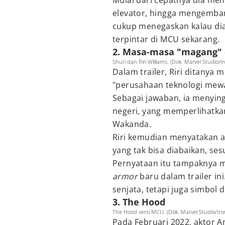
Mulai dari cepatnya dia me
elevator, hingga mengemb
cukup menegaskan kalau dia
terpintar di MCU sekarang.
2. Masa-masa "magang" d
Shuri dan Riri Williams. (Dok. Marvel Studio/I
Dalam trailer, Riri ditanya 
"perusahaan teknologi mew
Sebagai jawaban, ia menyin
negeri, yang memperlihatkan 
Wakanda.
Riri kemudian menyatakan a
yang tak bisa diabaikan, ses
Pernyataan itu tampaknya m
armor
baru dalam trailer in
senjata, tetapi juga simbol d
3. The Hood
The Hood versi MCU. (Dok. Marvel Studio/Iro
Pada Februari 2022, aktor