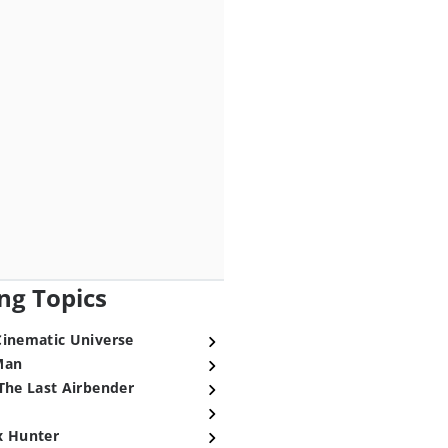
ng Topics
Cinematic Universe
Man
The Last Airbender
x Hunter