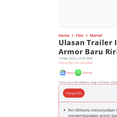
Home
Film
Marvel
Ulasan Trailer 
Armor Baru Rir
14 Mei 2025, 23:00 WIB
Fahrul Razi Uni Nurullah
News
Channel
Armor baru Riri Williams sang Ironheart. (Dok
Intinya Sih
Riri Williams menunjukkan
mengembangkan armor baru,