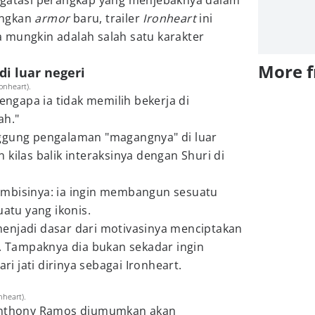
ngatasi perangkap yang menjebaknya dalam
angkan
armor
baru, trailer
Ironheart
ini
 mungkin adalah salah satu karakter
More 
i luar negeri
ronheart).
mengapa ia tidak memilih bekerja di
ah."
ggung pengalaman "magangnya" di luar
kilas balik interaksinya dengan Shuri di
mbisinya: ia ingin membangun sesuatu
uatu yang ikonis.
enjadi dasar dari motivasinya menciptakan
i. Tampaknya dia bukan sekadar ingin
ari jati dirinya sebagai Ironheart.
nheart).
 Anthony Ramos diumumkan akan