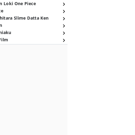
n Loki One Piece
ce
hitara Slime Datta Ken
n
niaku
Film