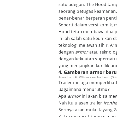
satu adegan, The Hood tampa
seorang petugas keamanan,
benar-benar berperan pentin
Seperti dalam versi komik, 
Hood tetap membawa dua pi
Inilah salah satu keunikan d
teknologi melawan sihir. Ar
dengan
armor
atau teknologi
dengan kekuatan supernatur
yang menjanjikan konflik un
4. Gambaran armor baru 
Armor baru Riri Williams sang Ironheart. (Dok
Trailer ini juga memperlih
Bagaimana menurutmu?
Apa
armor
ini akan bisa mew
Nah itu ulasan trailer
Ironhe
Serinya akan mulai tayang 24
Kalau menurut kamu gima