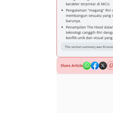
karakter terpintar di MCU.
Pengalaman "magang" Riri d
membangun sesuatu yang ik
barunya.
Penampilan The Hood dalam
teknologi canggih Riri den
konflik unik dan visual yan
This section summary was AI-assis
Share Article