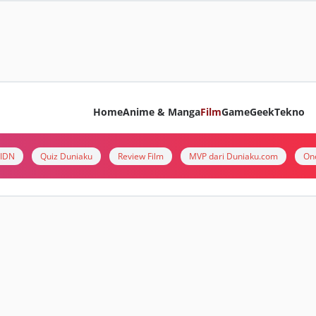
Home
Anime & Manga
Film
Game
Geek
Tekno
i IDN
Quiz Duniaku
Review Film
MVP dari Duniaku.com
On