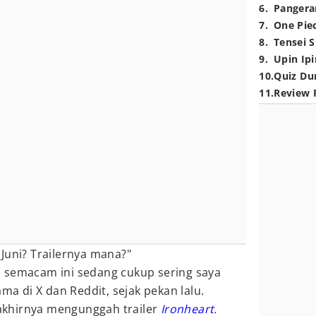
6
.
Pangera
7
.
One Pie
8
.
Tensei S
9
.
Upin Ipi
10
.
Quiz Du
11
.
Review 
Juni? Trailernya mana?"
 semacam ini sedang cukup sering saya
ama di X dan Reddit, sejak pekan lalu.
l akhirnya mengunggah trailer
Ironheart
.