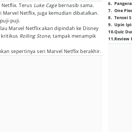
6
.
Pangera
 Netflix. Terus
Luke Cage
bernasib sama.
7
.
One Pie
 Marvel Netflix, juga kemudian dibatalkan.
8
.
Tensei S
puji-puji.
9
.
Upin Ipi
lau Marvel Netflix akan dipindah ke Disney
10
.
Quiz Du
 kritikus
Rolling Stone
, tampak menampik
11
.
Review 
kan sepertinya seri Marvel Netflix berakhir.