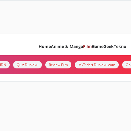
Home
Anime & Manga
Film
Game
Geek
Tekno
i IDN
Quiz Duniaku
Review Film
MVP dari Duniaku.com
On