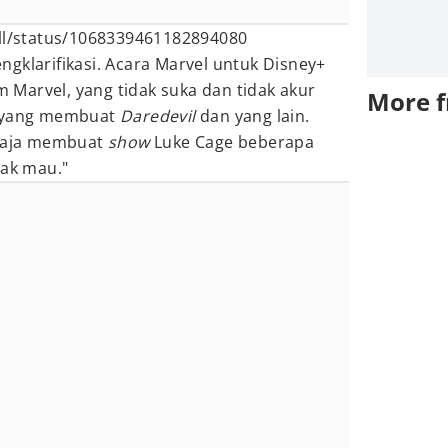
all/status/1068339461182894080
gklarifikasi. Acara Marvel untuk Disney+
lm Marvel, yang tidak suka dan tidak akur
More 
V yang membuat
Daredevil
dan yang lain.
 saja membuat
show
Luke Cage beberapa
dak mau."