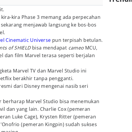
t.
ak kira-kira Phase 3 memang ada perpecahan
ge sekarang menjawab langsung ke bos-bos
el.
el Cinematic Universe
pun terpisah betulan.
nts of SHIELD
bisa mendapat
cameo
MCU,
l dan film Marvel terasa seperti berjalan
gketa Marvel TV dan Marvel Studio ini
etflix berakhir tanpa pengganti.
 resmi dari Disney mengenai nasib seri
r berharap Marvel Studio bisa menemukan
l dan yang lain. Charlie Cox (pemeran
meran Luke Cage), Krysten Ritter (pemeran
 D'Onofrio (pemeran Kingpin) sudah sukses