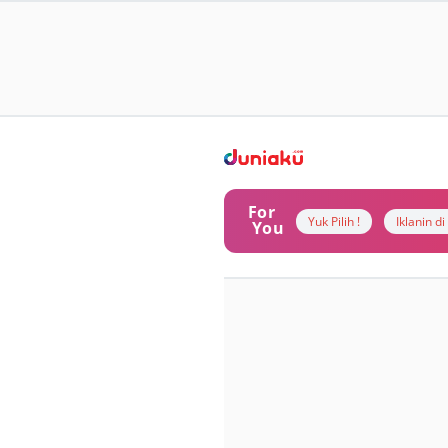
For
Yuk Pilih !
Iklanin d
You