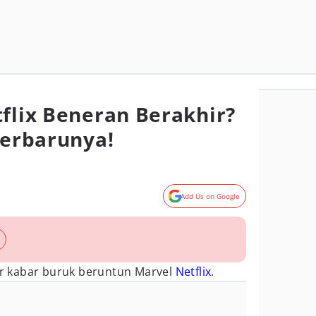
tflix Beneran Berakhir?
Terbarunya!
Add Us on Google
 kabar buruk beruntun Marvel
Netflix
.