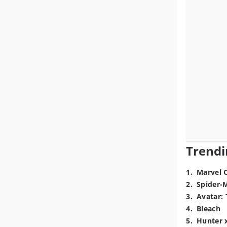
Trendi
1
.
Marvel 
2
.
Spider-
3
.
Avatar: 
4
.
Bleach
5
.
Hunter 