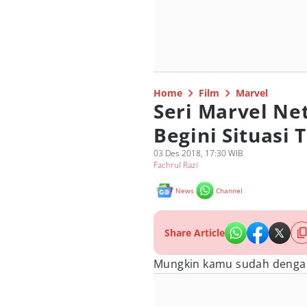
Home
Film
Marvel
Seri Marvel Ne
Begini Situasi 
03 Des 2018, 17:30 WIB
Fachrul Razi
News
Channel
Share Article
Mungkin kamu sudah dengar