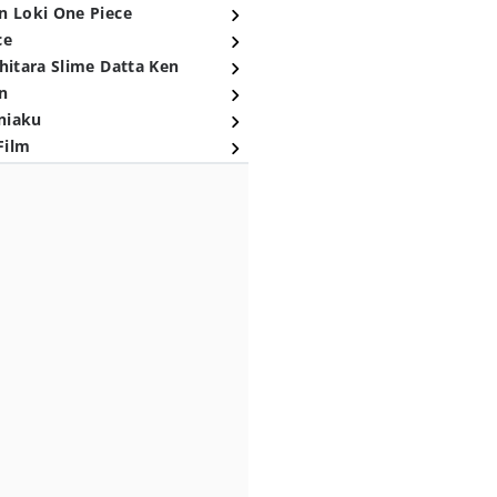
n Loki One Piece
ce
hitara Slime Datta Ken
n
niaku
Film