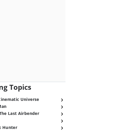
ng Topics
Cinematic Universe
Man
The Last Airbender
x Hunter