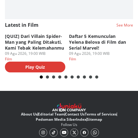
Latest in Film
See More
[QUIZ] Dari Villain Spider-
Daftar 5 Kemunculan
3
Man yang Paling Ditakuti,
Yelena Belova di Film dan
Te
Kami Tebak Kelemahanmu
Serial Marvel!
Te
09 Agu 2026, 19:00 WIB
09 Agu 2026, 19:00 WIB
09
Film
Film
Fi
Play Quiz
About Us
Editorial Team
Contact Us
Terms of Services
Pedoman Media Siber
Index
Sitemap
Follow Us