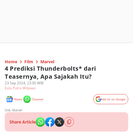
Home
Film
Marvel
4 Prediksi Thunderbolts* dari
Teasernya, Apa Sajakah Itu?
23 Sep 2024, 23:00 WIB
Estu Putro Wibowo
News
Channel
Add Us on Google
Dok. Marvel
Share Article