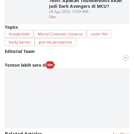
Teori: Apakah Thunderbolts Akan
Jadi Dark Avengers di MCU?
28 Agu 2024, 13:00 WIB
Film
Topics
thunderbolts
Marvel Cinematic Universe
trailer film
bucky barnes
give me perspective
Editorial Team
Editor
Tonton lebih seru di
Fahrul Razi Uni Nurullah
Editor
Estu Putro Wibowo