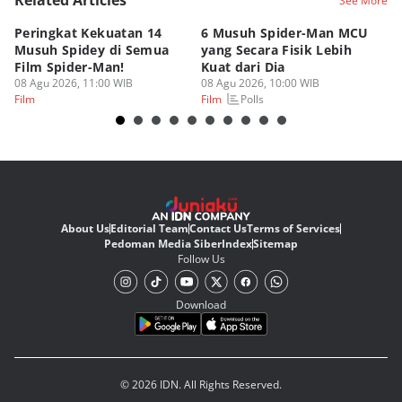
Related Articles
See More
Peringkat Kekuatan 14
6 Musuh Spider-Man MCU
4 
Musuh Spidey di Semua
yang Secara Fisik Lebih
Ye
Film Spider-Man!
Kuat dari Dia
B
08 Agu 2026, 11:00 WIB
08 Agu 2026, 10:00 WIB
07
Polls
Film
Film
Fi
About Us
Editorial Team
Contact Us
Terms of Services
Pedoman Media Siber
Index
Sitemap
Follow Us
Download
© 2026 IDN. All Rights Reserved.