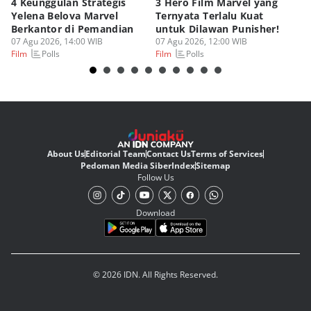
4 Keunggulan Strategis
3 Hero Film Marvel yang
Ul
Yelena Belova Marvel
Ternyata Terlalu Kuat
Ki
Berkantor di Pemandian
untuk Dilawan Punisher!
Me
07 Agu 2026, 14:00 WIB
07 Agu 2026, 12:00 WIB
07
Polls
Polls
Film
Film
Fi
About Us
Editorial Team
Contact Us
Terms of Services
Pedoman Media Siber
Index
Sitemap
Follow Us
Download
© 2026 IDN. All Rights Reserved.