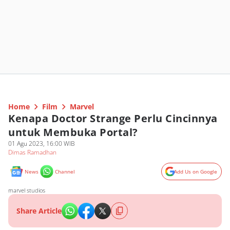
Home
Film
Marvel
Kenapa Doctor Strange Perlu Cincinnya
untuk Membuka Portal?
01 Agu 2023, 16:00 WIB
Dimas Ramadhan
News
Channel
Add Us on Google
marvel studios
Share Article