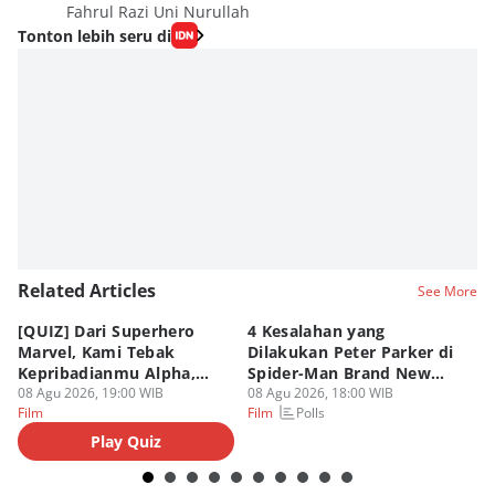
Fahrul Razi Uni Nurullah
Tonton lebih seru di
Related Articles
See More
[QUIZ] Dari Superhero
4 Kesalahan yang
4 
Marvel, Kami Tebak
Dilakukan Peter Parker di
Fa
Kepribadianmu Alpha,
Spider-Man Brand New
A
Beta, atau Omega
08 Agu 2026, 19:00 WIB
Day
08 Agu 2026, 18:00 WIB
08
Polls
Film
Film
Fi
Play Quiz