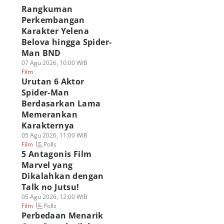
Rangkuman
Perkembangan
Karakter Yelena
Belova hingga Spider-
Man BND
07 Agu 2026, 10:00 WIB
Film
Urutan 6 Aktor
Spider-Man
Berdasarkan Lama
Memerankan
Karakternya
05 Agu 2026, 11:00 WIB
Polls
Film
ahukah Kamu?
Apakah Ned Leeds
8 Kemiripan Zahee
5 Antagonis Film
hun Lahir Bibi
Mulai Ingat Peter
dan Tagah,
Marvel yang
ay MCU Sama
Parker di Spider-
Airbender Kuat
Dikalahkan dengan
ngan Aktrisnya!
Man Brand New
Musuh Avatar!
 Agu 2026, 20:02 WIB
Day?
06 Agu 2026, 16:00 WIB
Talk no Jutsu!
Polls
lm
Film
06 Agu 2026, 17:00 WIB
05 Agu 2026, 12:00 WIB
Polls
Film
Polls
Film
Perbedaan Menarik