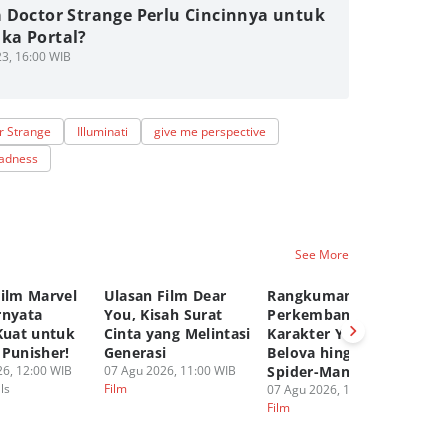
 Doctor Strange Perlu Cincinnya untuk
a Portal?
3, 16:00 WIB
r Strange
Illuminati
give me perspective
Madness
See More
Film Marvel
Ulasan Film Dear
Rangkuman
T
rnyata
You, Kisah Surat
Perkembangan
Ta
Kuat untuk
Cinta yang Melintasi
Karakter Yelena
M
 Punisher!
Generasi
Belova hingga
de
6, 12:00 WIB
07 Agu 2026, 11:00 WIB
Spider-Man BND
06
ls
Film
Fi
07 Agu 2026, 10:00 WIB
Film