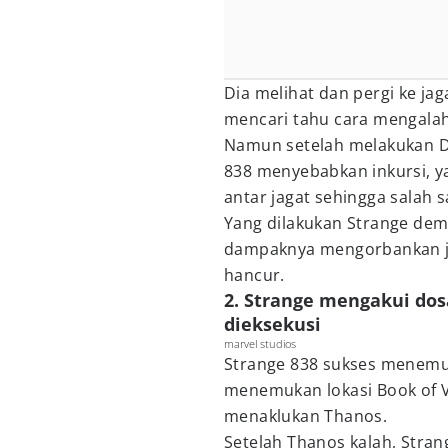
Dia melihat dan pergi ke ja
mencari tahu cara mengala
Namun setelah melakukan Dr
838 menyebabkan inkursi, y
antar jagat sehingga salah 
Yang dilakukan Strange dem
dampaknya mengorbankan ja
hancur.
2. Strange mengakui dosan
dieksekusi
marvel studios
Strange 838 sukses menemu
menemukan lokasi Book of V
menaklukan Thanos.
Setelah Thanos kalah, Stra