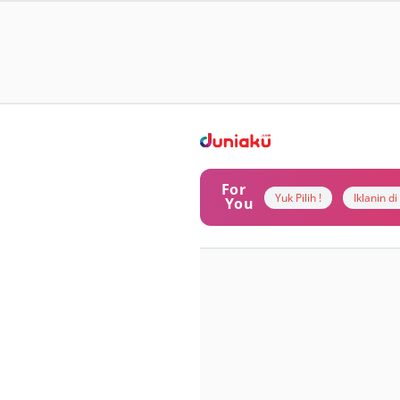
For
Yuk Pilih !
Iklanin d
You