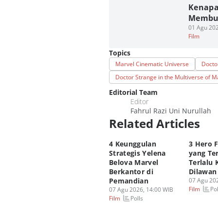
Kenapa
Membuk
01 Agu 202
Film
Topics
Marvel Cinematic Universe
Docto
Doctor Strange in the Multiverse of 
Editorial Team
Editor
Fahrul Razi Uni Nurullah
Related Articles
4 Keunggulan
3 Hero 
Strategis Yelena
yang Te
Belova Marvel
Terlalu 
Berkantor di
Dilawan
Pemandian
07 Agu 202
Pol
Film
07 Agu 2026, 14:00 WIB
Polls
Film