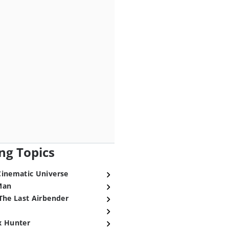
ng Topics
Cinematic Universe
Man
The Last Airbender
x Hunter