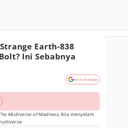
Strange Earth-838
Bolt? Ini Sebabnya
Add Us on Google
The Multiverse of Madness
, kita menyelam
ultiverse
.