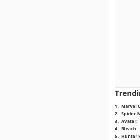
Trendi
1
.
Marvel 
2
.
Spider-
3
.
Avatar: 
4
.
Bleach
5
.
Hunter 