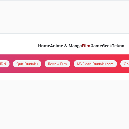
Home
Anime & Manga
Film
Game
Geek
Tekno
i IDN
Quiz Duniaku
Review Film
MVP dari Duniaku.com
On