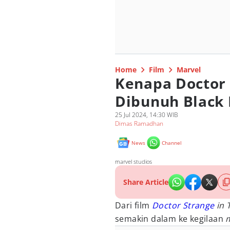
Home
Film
Marvel
Kenapa Doctor 
Dibunuh Black 
25 Jul 2024, 14:30 WIB
Dimas Ramadhan
News
Channel
marvel studios
Share Article
Dari film
Doctor Strange
in 
semakin dalam ke kegilaan
m