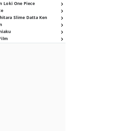
n Loki One Piece
ce
hitara Slime Datta Ken
n
niaku
Film