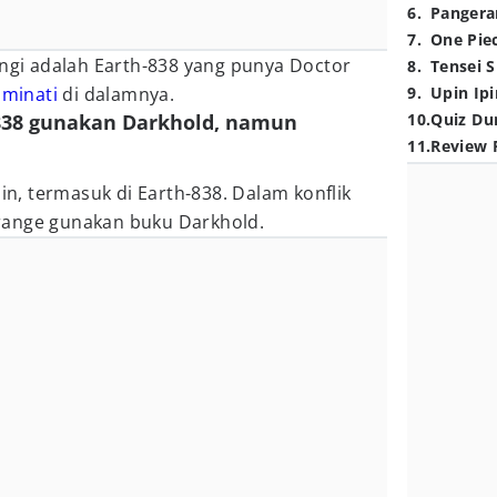
6
.
Pangera
7
.
One Pie
angi adalah Earth-838 yang punya Doctor
8
.
Tensei S
luminati
di dalamnya.
9
.
Upin Ipi
-838 gunakan Darkhold, namun
10
.
Quiz Du
11
.
Review 
ain, termasuk di Earth-838. Dalam konflik
range gunakan buku Darkhold.