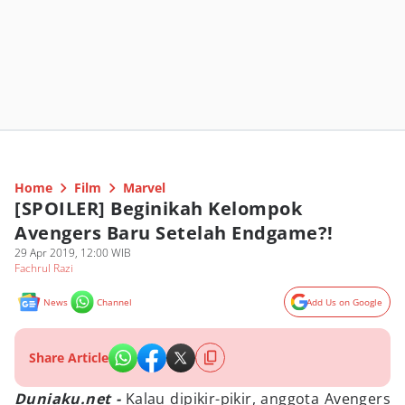
Home
Film
Marvel
[SPOILER] Beginikah Kelompok
Avengers Baru Setelah Endgame?!
29 Apr 2019, 12:00 WIB
Fachrul Razi
News
Channel
Add Us on Google
Share Article
Duniaku.net -
Kalau dipikir-pikir, anggota Avengers