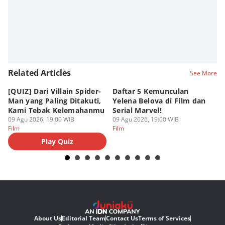
Related Articles
See More
[QUIZ] Dari Villain Spider-
Daftar 5 Kemunculan
3
Man yang Paling Ditakuti,
Yelena Belova di Film dan
Te
Kami Tebak Kelemahanmu
Serial Marvel!
Te
09 Agu 2026, 19:00 WIB
09 Agu 2026, 19:00 WIB
09
Film
Film
Fi
Play Quiz
About Us
Editorial Team
Contact Us
Terms of Services