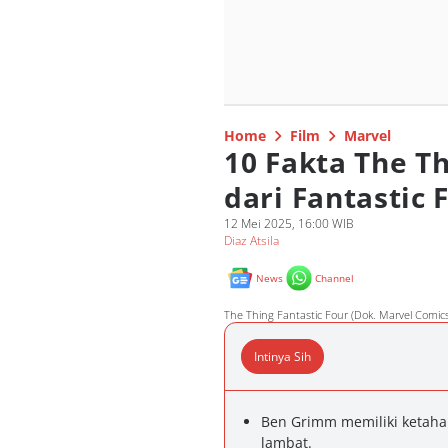
Home
Film
Marvel
10 Fakta The T
dari Fantastic 
12 Mei 2025, 16:00 WIB
Diaz Atsila
News
Channel
The Thing Fantastic Four (Dok. Marvel Comics
Intinya Sih
Ben Grimm memiliki ketahan
lambat.