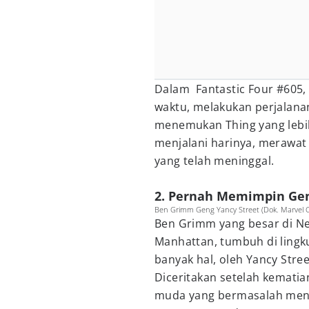
Dalam Fantastic Four #605,
waktu, melakukan perjalana
menemukan Thing yang lebih
menjalani harinya, merawa
yang telah meninggal.
2. Pernah Memimpin Gen
Ben Grimm Geng Yancy Street (Dok. Marvel 
Ben Grimm yang besar di New 
Manhattan, tumbuh di lingk
banyak hal, oleh Yancy Stre
Diceritakan setelah kematia
muda yang bermasalah meng