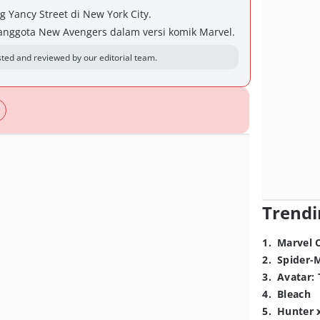
Yancy Street di New York City.
anggota New Avengers dalam versi komik Marvel.
ted and reviewed by our editorial team.
Trendi
1
.
Marvel 
2
.
Spider-
3
.
Avatar: 
4
.
Bleach
5
.
Hunter 