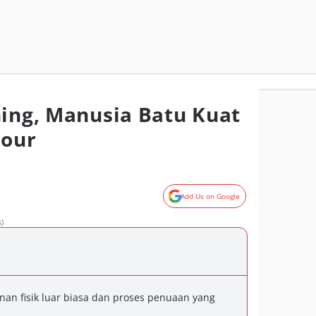
hing, Manusia Batu Kuat
Four
Add Us on Google
)
an fisik luar biasa dan proses penuaan yang