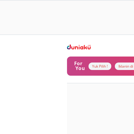
For
Yuk Pilih !
Iklanin d
You