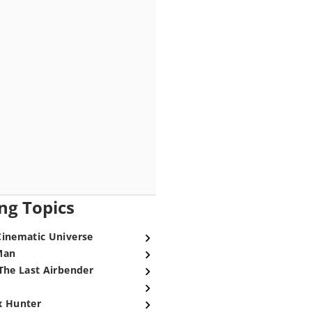
ng Topics
Cinematic Universe
Man
The Last Airbender
x Hunter