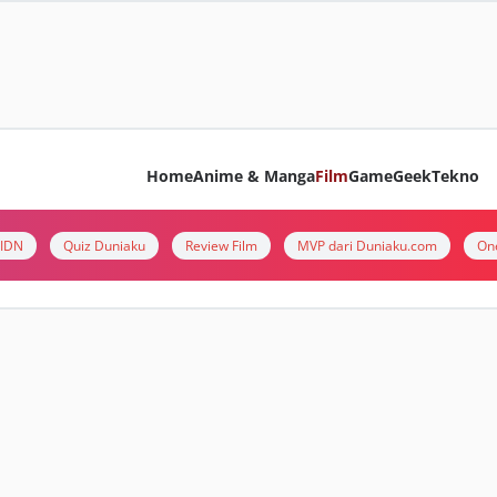
Home
Anime & Manga
Film
Game
Geek
Tekno
i IDN
Quiz Duniaku
Review Film
MVP dari Duniaku.com
On