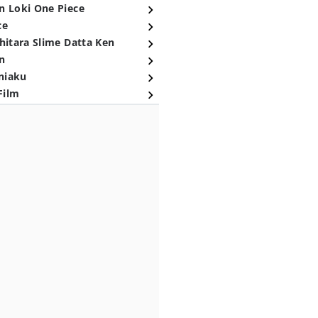
n Loki One Piece
ce
hitara Slime Datta Ken
n
niaku
Film