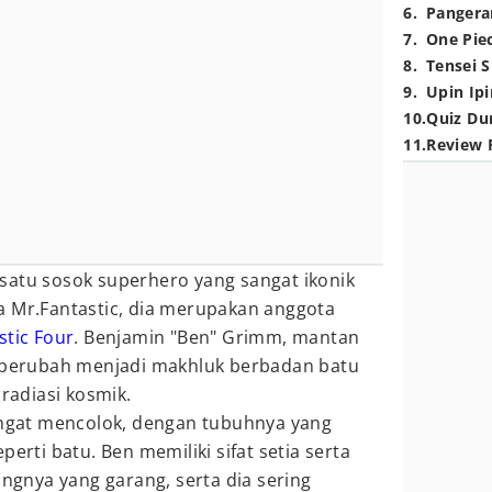
6
.
Pangera
7
.
One Pie
8
.
Tensei S
9
.
Upin Ipi
10
.
Quiz Du
11
.
Review 
atu sosok superhero yang sangat ikonik
a Mr.Fantastic, dia merupakan anggota
stic Four
. Benjamin "Ben" Grimm, mantan
g berubah menjadi makhluk berbadan batu
 radiasi kosmik.
gat mencolok, dengan tubuhnya yang
perti batu. Ben memiliki sifat setia serta
angnya yang garang, serta dia sering