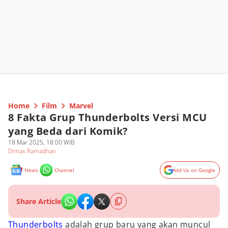
Home
Film
Marvel
8 Fakta Grup Thunderbolts Versi MCU
yang Beda dari Komik?
18 Mar 2025, 18:00 WIB
Dimas Ramadhan
News
Channel
Add Us on Google
Share Article
Thunderbolts
adalah grup baru yang akan muncul