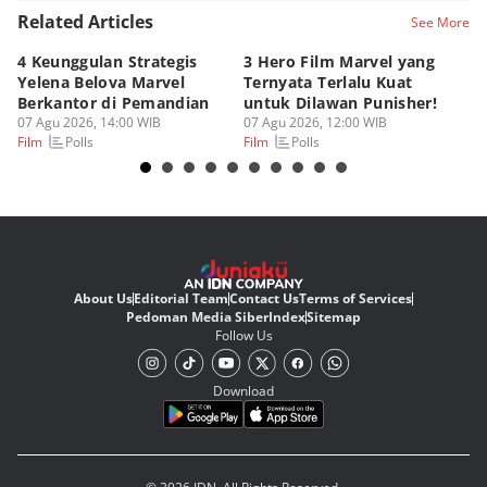
Related Articles
See More
4 Keunggulan Strategis
3 Hero Film Marvel yang
Ul
Yelena Belova Marvel
Ternyata Terlalu Kuat
Ki
Berkantor di Pemandian
untuk Dilawan Punisher!
Me
07 Agu 2026, 14:00 WIB
07 Agu 2026, 12:00 WIB
07
Polls
Polls
Film
Film
Fi
About Us
Editorial Team
Contact Us
Terms of Services
Pedoman Media Siber
Index
Sitemap
Follow Us
Download