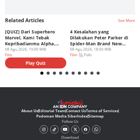
Related Articles
See More
[QUIZ] Dari Superhero
4 Kesalahan yang
4 
Marvel, Kami Tebak
Dilakukan Peter Parker di
Fa
Kepribadianmu Alpha,
Spider-Man Brand New
A
Beta, atau Omega
08 Agu 2026, 19:00 WIB
Day
08 Agu 2026, 18:00 WIB
08
Polls
Film
Film
Fi
Play Quiz
About Us
Editorial Team
Contact Us
Terms of Services
Pedoman Media Siber
Index
Sitemap
Follow Us
Download