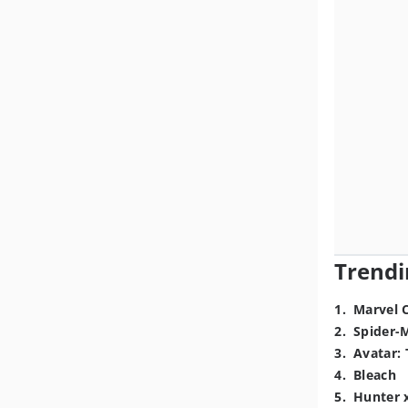
Trendi
1
.
Marvel 
2
.
Spider-
3
.
Avatar: 
4
.
Bleach
5
.
Hunter 