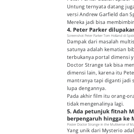
Untung ternyata datang juga 
versi Andrew Garfield dan S
Mereka jadi bisa membimbi
4. Peter Parker dilupak
Screenshot Peter Parker Tom Holland di Sp
Dampak dari masalah multis
satunya adalah kematian bi
terbukanya portal dimensi y
Doctor Strange tak bisa me
dimensi lain, karena itu P
mantranya tapi diganti jadi
lupa dengannya.
Pada akhir film itu orang-
tidak mengenalinya lagi.
5. Ada petunjuk fitnah 
berpengaruh hingga ke 
Poster Doctor Strange in the Multiverse of M
Yang unik dari Mysterio ad