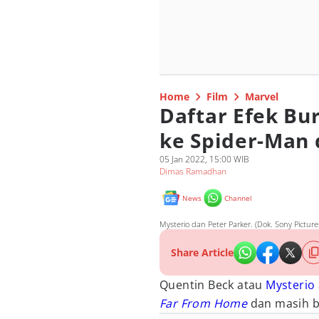
Home
Film
Marvel
Daftar Efek Bu
ke Spider-Man
05 Jan 2022, 15:00 WIB
Dimas Ramadhan
News
Channel
Mysterio dan Peter Parker. (Dok. Sony Pictu
Share Article
Quentin Beck atau
Mysterio
Far From Home
dan masih b