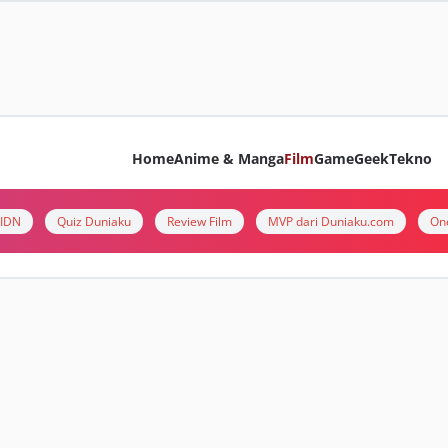
Home
Anime & Manga
Film
Game
Geek
Tekno
i IDN
Quiz Duniaku
Review Film
MVP dari Duniaku.com
On