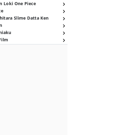
n Loki One Piece
ce
hitara Slime Datta Ken
n
niaku
Film