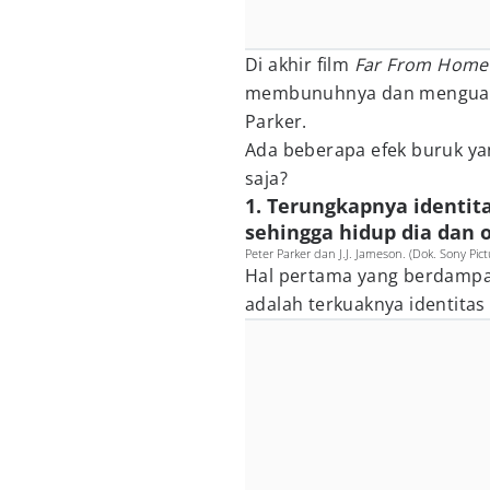
Di akhir film
Far From Hom
membunuhnya dan menguak i
Parker.
Ada beberapa efek buruk yan
saja?
1. Terungkapnya identit
sehingga hidup dia dan o
Peter Parker dan J.J. Jameson. (Dok. Sony Pict
Hal pertama yang berdampak 
adalah terkuaknya identitas