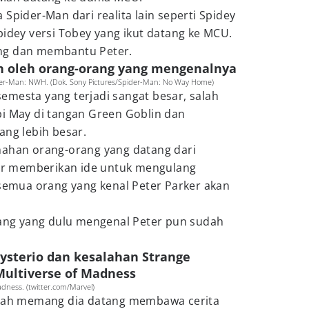
Spider-Man dari realita lain seperti Spidey
pidey versi Tobey yang ikut datang ke MCU.
ng dan membantu Peter.
an oleh orang-orang yang mengenalnya
ider-Man: NWH. (Dok. Sony Pictures/Spider-Man: No Way Home)
emesta yang terjadi sangat besar, salah
bi May di tangan Green Goblin dan
ang lebih besar.
nahan orang-orang yang datang dari
eter memberikan ide untuk mengulang
 semua orang yang kenal Peter Parker akan
orang yang dulu mengenal Peter pun sudah
Mysterio dan kesalahan Strange
Multiverse of Madness
adness. (twitter.com/Marvel)
alah memang dia datang membawa cerita