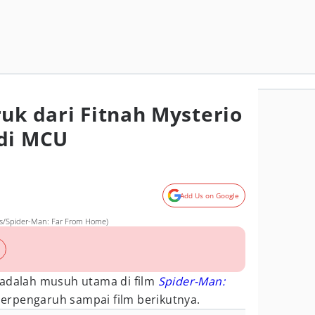
ruk dari Fitnah Mysterio
 di MCU
Add Us on Google
res/Spider-Man: Far From Home)
adalah musuh utama di film
Spider-Man:
erpengaruh sampai film berikutnya.