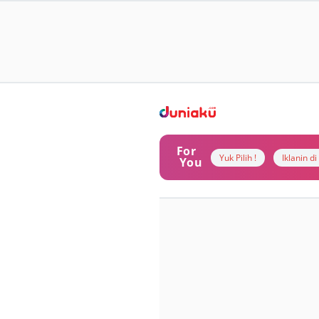
For
Yuk Pilih !
Iklanin d
You