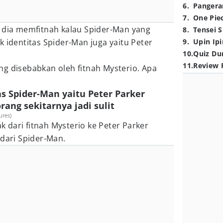
6
.
Pangera
7
.
One Pie
e
dia memfitnah kalau Spider-Man yang
8
.
Tensei S
dentitas Spider-Man juga yaitu Peter
9
.
Upin Ipi
10
.
Quiz Du
11
.
Review 
g disebabkan oleh fitnah Mysterio. Apa
as Spider-Man yaitu Peter Parker
rang sekitarnya jadi sulit
ures)
dari fitnah Mysterio ke Peter Parker
 dari Spider-Man.