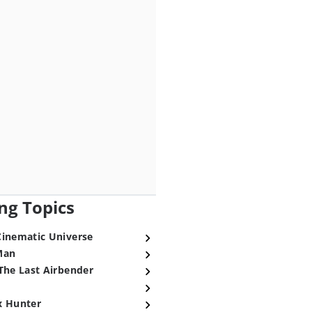
ng Topics
Cinematic Universe
Man
The Last Airbender
x Hunter