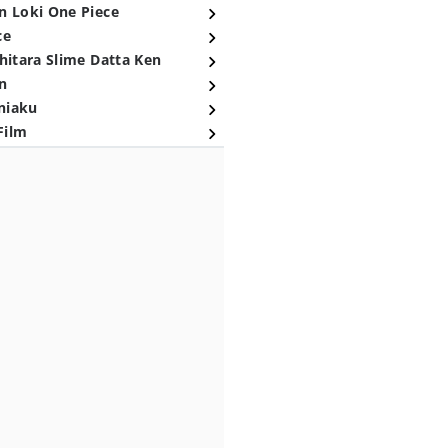
n Loki One Piece
ce
hitara Slime Datta Ken
n
niaku
Film