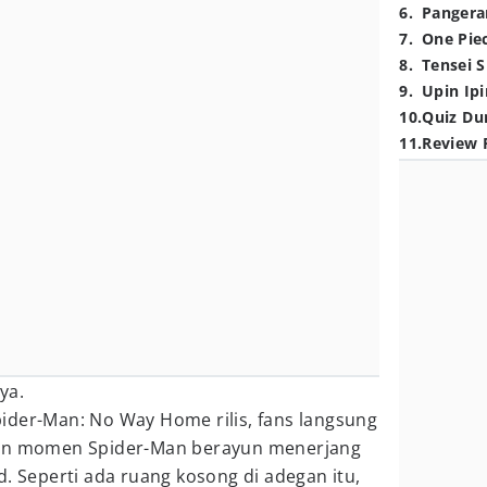
6
.
Pangera
7
.
One Pie
8
.
Tensei S
9
.
Upin Ipi
10
.
Quiz Du
11
.
Review 
ya.
 Spider-Man: No Way Home rilis, fans langsung
gan momen Spider-Man berayun menerjang
d. Seperti ada ruang kosong di adegan itu,