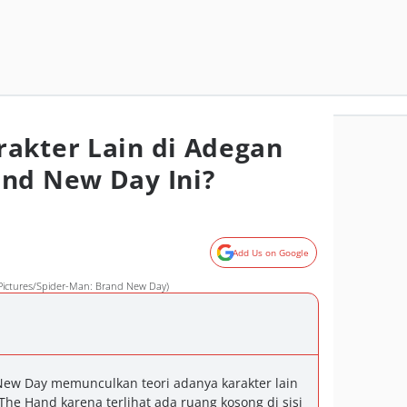
akter Lain di Adegan
nd New Day Ini?
Add Us on Google
Pictures/Spider-Man: Brand New Day)
New Day memunculkan teori adanya karakter lain
he Hand karena terlihat ada ruang kosong di sisi