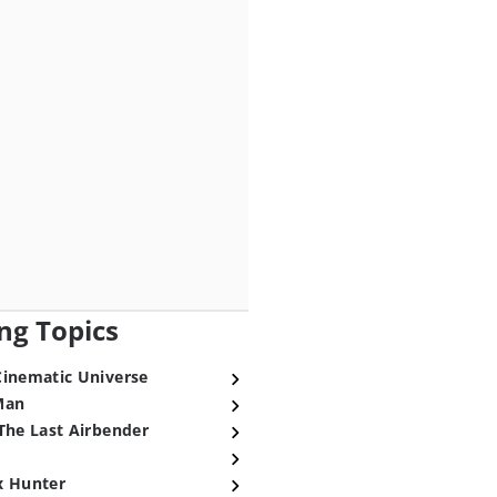
ng Topics
Cinematic Universe
Man
The Last Airbender
x Hunter