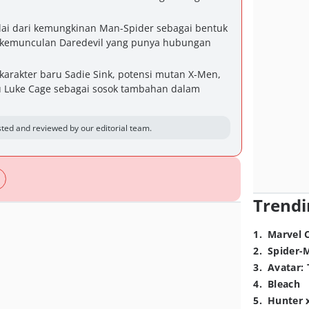
lai dari kemungkinan Man-Spider sebagai bentuk
a kemunculan Daredevil yang punya hubungan
 karakter baru Sadie Sink, potensi mutan X-Men,
u Luke Cage sebagai sosok tambahan dalam
ted and reviewed by our editorial team.
Trendi
1
.
Marvel 
2
.
Spider-
3
.
Avatar: 
4
.
Bleach
5
.
Hunter 