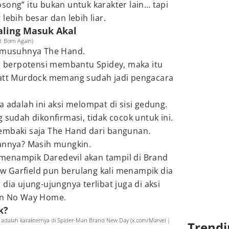
song” itu bukan untuk karakter lain… tapi
lebih besar dan lebih liar.
Paling Masuk Akal
l: Born Again)
h musuhnya The Hand.
ng berpotensi membantu Spidey, maka itu
Matt Murdock memang sudah jadi pengacara
 adalah ini aksi melompat di sisi gedung.
 sudah dikonfirmasi, tidak cocok untuk ini.
embaki saja The Hand dari bangunan.
hannya? Masih mungkin.
menampik Daredevil akan tampil di Brand
 Garfield pun berulang kali menampik dia
dia ujung-ujungnya terlibat juga di aksi
ain No Way Home.
k?
 adalah karakternya di Spider-Man Brand New Day (x.com/Marvel |
Trendi