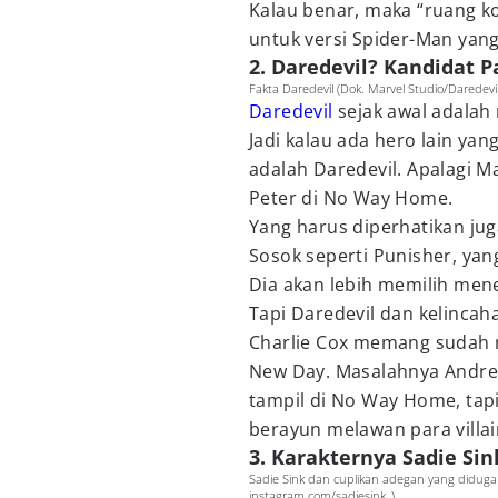
Kalau benar, maka “ruang ko
untuk versi Spider-Man yang 
2. Daredevil? Kandidat 
Fakta Daredevil (Dok. Marvel Studio/Daredevi
Daredevil
sejak awal adala
Jadi kalau ada hero lain ya
adalah Daredevil. Apalagi 
Peter di No Way Home.
Yang harus diperhatikan juga
Sosok seperti Punisher, yang
Dia akan lebih memilih men
Tapi Daredevil dan kelinca
Charlie Cox memang sudah 
New Day. Masalahnya Andrew
tampil di No Way Home, tapi 
berayun melawan para vill
3. Karakternya Sadie Sin
Sadie Sink dan cuplikan adegan yang diduga
instagram.com/sadiesink_)