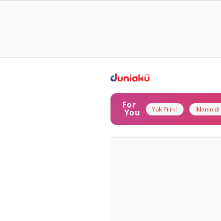
For
Yuk Pilih !
Iklanin d
You