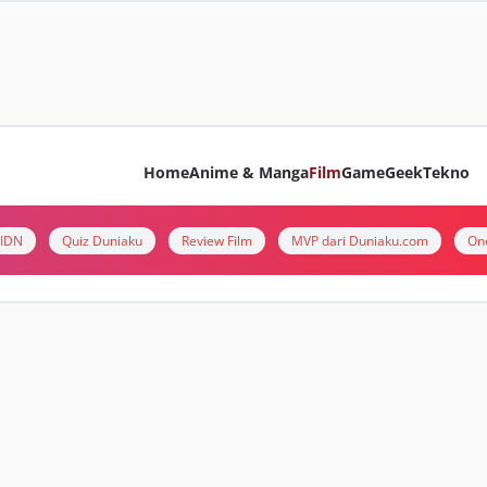
Home
Anime & Manga
Film
Game
Geek
Tekno
i IDN
Quiz Duniaku
Review Film
MVP dari Duniaku.com
On