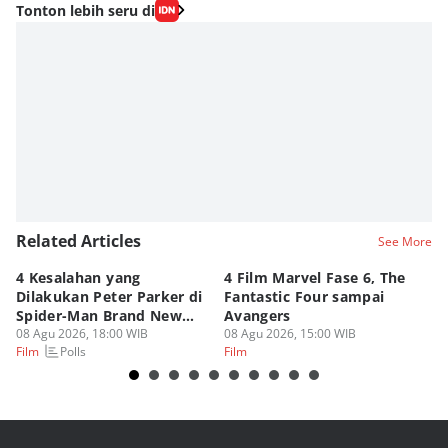
Tonton lebih seru di
Related Articles
See More
4 Kesalahan yang
4 Film Marvel Fase 6, The
Pe
Dilakukan Peter Parker di
Fantastic Four sampai
M
Spider-Man Brand New
Avangers
Fi
Day
08 Agu 2026, 18:00 WIB
08 Agu 2026, 15:00 WIB
08
Polls
Film
Film
Fi