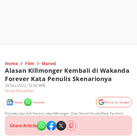
Home
Film
Marvel
Alasan Killmonger Kembali di Wakanda
Forever Kata Penulis Skenarionya
28 Nov 2022, 16:00 WIB
Dimas Ramadhan
News
Channel
Add Us on Google
N'Jadaka alias Erik Stevens, alias Killmonger. (Dok. Marvel Studio/Black Panther)
Share Article