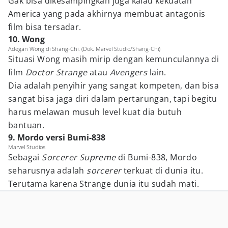
Gak bisa dikesampingkan juga kalau kekuatan
America yang pada akhirnya membuat antagonis
film bisa tersadar.
10. Wong
Adegan Wong di Shang-Chi. (Dok. Marvel Studio/Shang-Chi)
Situasi Wong masih mirip dengan kemunculannya di
film
Doctor Strange
atau
Avengers
lain.
Dia adalah penyihir yang sangat kompeten, dan bisa
sangat bisa jaga diri dalam pertarungan, tapi begitu
harus melawan musuh level kuat dia butuh
bantuan.
9. Mordo versi Bumi-838
Marvel Studios
Sebagai
Sorcerer Supreme
di Bumi-838, Mordo
seharusnya adalah
sorcerer
terkuat di dunia itu.
Terutama karena Strange dunia itu sudah mati.