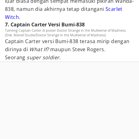
luar biasa dengan sempat memasuki pikiran Wanda-
838, namun dia akhirnya tetap ditangani
Scarlet
Witch
.
7. Captain Carter Versi Bumi-838
Tameng Captain Carter di poster Doctor Strange in the Multiverse of Madness.
(Dok. Marvel Studio/Doctor Strange in the Multiverse of Madness)
Captain Carter versi Bumi-838 terasa mirip dengan
dirinya di
What If?
maupun Steve Rogers.
Seorang
super soldier
.