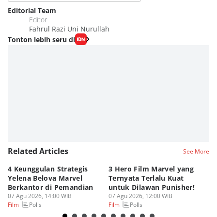
Editorial Team
Editor
Fahrul Razi Uni Nurullah
Tonton lebih seru di
Related Articles
See More
4 Keunggulan Strategis
3 Hero Film Marvel yang
Ul
Yelena Belova Marvel
Ternyata Terlalu Kuat
Ki
Berkantor di Pemandian
untuk Dilawan Punisher!
Me
07 Agu 2026, 14:00 WIB
07 Agu 2026, 12:00 WIB
07
Polls
Polls
Film
Film
Fi