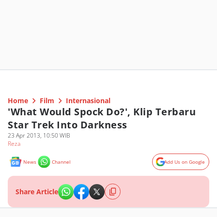
Home
Film
Internasional
'What Would Spock Do?', Klip Terbaru
Star Trek Into Darkness
23 Apr 2013, 10:50 WIB
Reza
News
Channel
Add Us on Google
Share Article