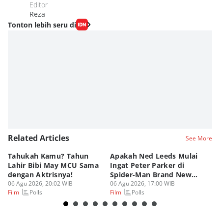
Editor
Reza
Tonton lebih seru di
Related Articles
See More
Tahukah Kamu? Tahun
Apakah Ned Leeds Mulai
8 
Lahir Bibi May MCU Sama
Ingat Peter Parker di
Ta
dengan Aktrisnya!
Spider-Man Brand New
M
06 Agu 2026, 20:02 WIB
Day?
06 Agu 2026, 17:00 WIB
06
Polls
Polls
Film
Film
Fi