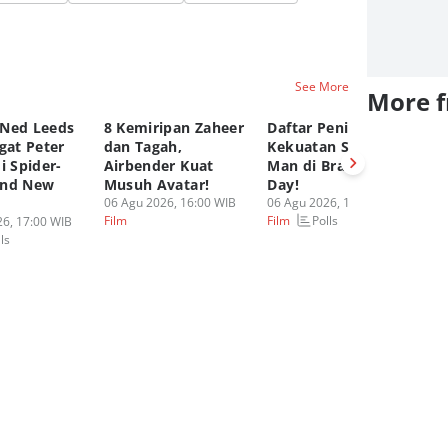
See More
More 
Ned Leeds
8 Kemiripan Zaheer
Daftar Peningkatan
Ke
gat Peter
dan Tagah,
Kekuatan Spider-
Le
i Spider-
Airbender Kuat
Man di Brand New
Sp
and New
Musuh Avatar!
Day!
Ne
06 Agu 2026, 16:00 WIB
06 Agu 2026, 13:00 WIB
Te
Polls
Film
Film
6, 17:00 WIB
06
ls
Fi