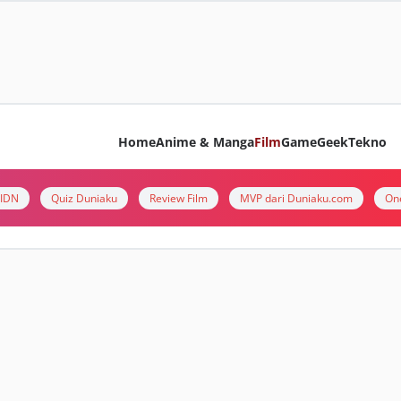
Home
Anime & Manga
Film
Game
Geek
Tekno
i IDN
Quiz Duniaku
Review Film
MVP dari Duniaku.com
On