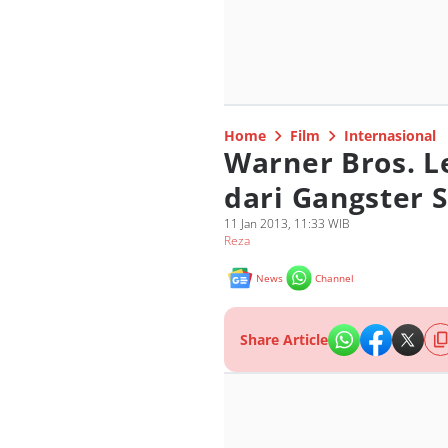
Home
Film
Internasional
Warner Bros. L
dari Gangster 
11 Jan 2013, 11:33 WIB
Reza
News
Channel
Share Article