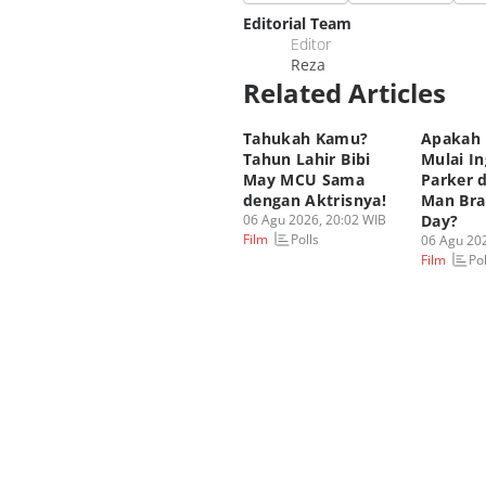
Editorial Team
Editor
Reza
Related Articles
Tahukah Kamu?
Apakah 
Tahun Lahir Bibi
Mulai In
May MCU Sama
Parker d
dengan Aktrisnya!
Man Br
06 Agu 2026, 20:02 WIB
Day?
Polls
Film
06 Agu 202
Pol
Film