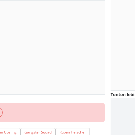
Tonton lebi
an Gosling
Gangster Squad
Ruben Fleischer