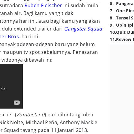
6
.
Pangera
n sutradara
Ruben Fleischer
ini sudah mulai
7
.
One Pie
anah air. Bagi kamu yang tidak
8
.
Tensei S
nnya hari ini, atau bagi kamu yang akan
9
.
Upin Ipi
 dulu extended trailer dari
Gangster Squad
10
.
Quiz Du
er Bros
. hari ini.
11
.
Review 
an banyak adegan-adegan baru yang belum
ler maupun tv spot sebelumnya. Penasaran
 videonya dibawah ini:
scher (
Zombieland
) dan dibintangi oleh
 Nick Nolte, Michael Peña, Anthony Mackie
er Squad tayang pada 11 Januari 2013.