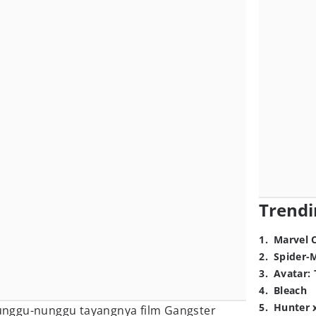
Trendi
1
.
Marvel 
2
.
Spider-
3
.
Avatar: 
4
.
Bleach
5
.
Hunter 
nggu-nunggu tayangnya film Gangster