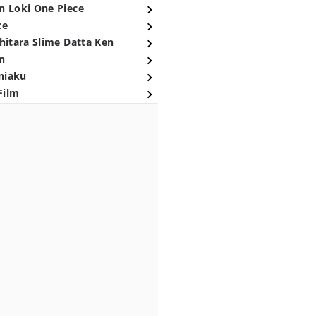
n Loki One Piece
ce
hitara Slime Datta Ken
n
niaku
Film