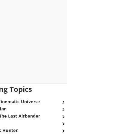
ng Topics
Cinematic Universe
Man
The Last Airbender
x Hunter