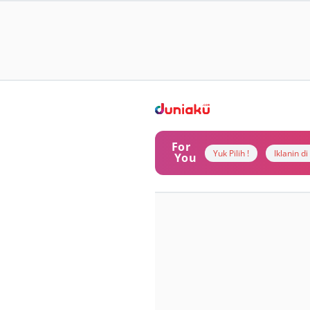
For
Yuk Pilih !
Iklanin d
You