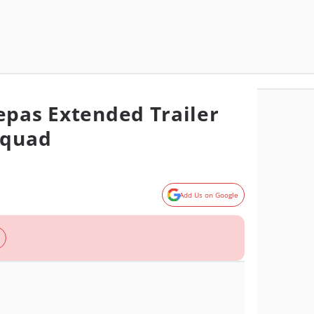
epas Extended Trailer
Squad
Add Us on Google