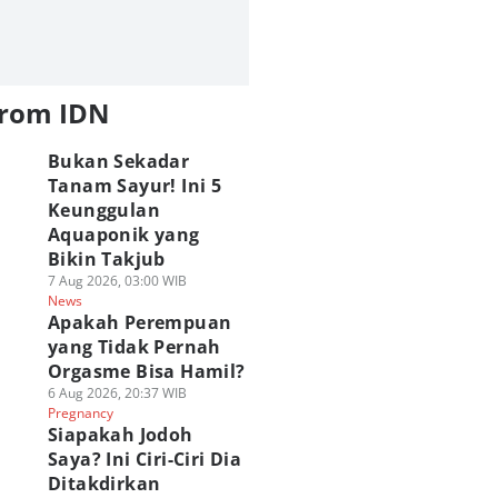
from IDN
napa Punisher
Membedah Aspek
8 Fakta The Denie
Bukan Sekadar
bih Ramah di
Kesendirian 3
di Film Avatar Aan
ider-Man: Brand
Tanam Sayur! Ini 5
Karakter Penting di
Kelompok Pembur
w Day? Ini
Spider-Man BND
Tongkat Sonam
Keunggulan
orinya
06 Agu 2026, 10:00 WIB
05 Agu 2026, 17:00 WIB
Aquaponik yang
Polls
Film
Film
 Agu 2026, 12:00 WIB
Bikin Takjub
lm
7 Aug 2026, 03:00 WIB
News
Apakah Perempuan
yang Tidak Pernah
Orgasme Bisa Hamil?
6 Aug 2026, 20:37 WIB
Pregnancy
Siapakah Jodoh
Saya? Ini Ciri-Ciri Dia
Ditakdirkan