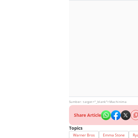
Sumber: target="_blank">Machinima
Share Article
Topics
Warner Bros
Emma Stone
Ry