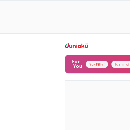
For
Yuk Pilih !
Iklanin d
You