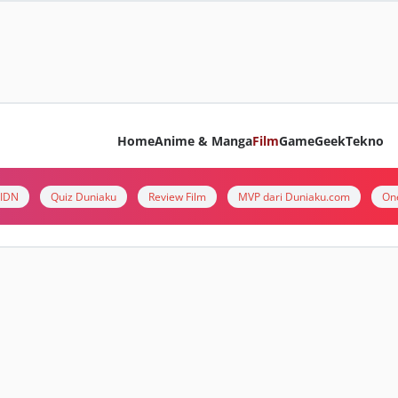
Home
Anime & Manga
Film
Game
Geek
Tekno
i IDN
Quiz Duniaku
Review Film
MVP dari Duniaku.com
On