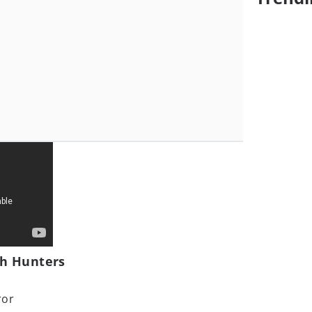
ch Hunters
ror