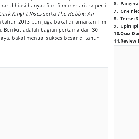
6
.
Pangera
ebar dihiasi banyak film-film menarik seperti
7
.
One Pie
Dark Knight Rises
serta
The Hobbit: An
8
.
Tensei S
 tahun 2013 pun juga bakal diramaikan film-
9
.
Upin Ipi
a. Berikut adalah bagian pertama dari 30
10
.
Quiz Du
saya, bakal menuai sukses besar di tahun
11
.
Review 