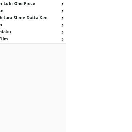
n Loki One Piece
ce
hitara Slime Datta Ken
n
niaku
Film