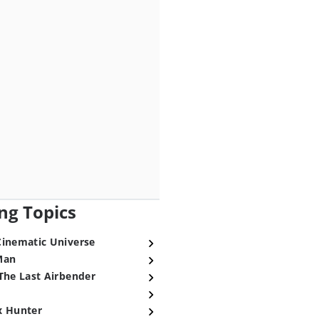
ng Topics
Cinematic Universe
Man
The Last Airbender
x Hunter