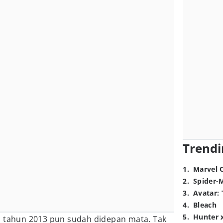
Trendi
1
.
Marvel 
2
.
Spider-
3
.
Avatar: 
4
.
Bleach
5
.
Hunter 
, tahun 2013 pun sudah didepan mata. Tak