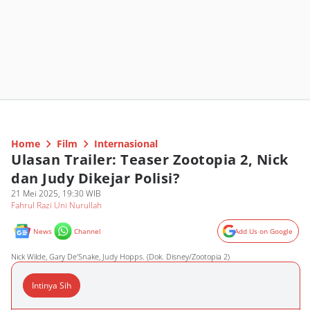
Home
Film
Internasional
Ulasan Trailer: Teaser Zootopia 2, Nick
dan Judy Dikejar Polisi?
21 Mei 2025, 19:30 WIB
Fahrul Razi Uni Nurullah
News
Channel
Add Us on Google
Nick Wilde, Gary De'Snake, Judy Hopps. (Dok. Disney/Zootopia 2)
Intinya Sih