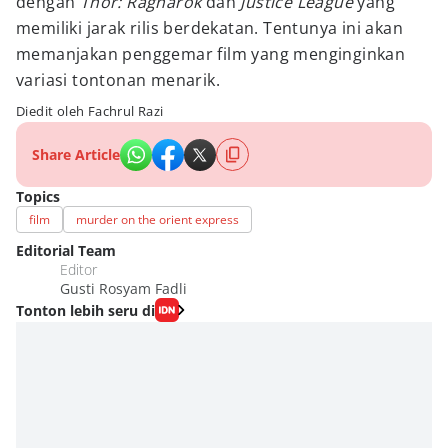
dengan
Thor: Ragnarok
dan
Justice League
yang
memiliki jarak rilis berdekatan. Tentunya ini akan
memanjakan penggemar film yang menginginkan
variasi tontonan menarik.
Diedit oleh Fachrul Razi
Share Article
Topics
film
murder on the orient express
Editorial Team
Editor
Gusti Rosyam Fadli
Tonton lebih seru di