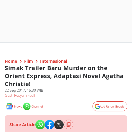
Home
Film
Internasional
Simak Trailer Baru Murder on the
Orient Express, Adaptasi Novel Agatha
Christie!
22 Sep 2017, 15:30 WIB
Gusti Rosyam Fadli
News
Channel
Add Us on Google
Share Article