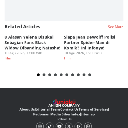
Related Articles
See More
8 Alasan Yelena Disukai
Siapa Jean DeWolff Polisi
Re
Sebagian Fans Black
Partner Spider-Man di
So
Widow Dibanding Natasha!
Komik? Ini Infonya!
B
10 Agu 2026, 17:00 WIB
10 Agu 2026, 16:00 WIB
10
Film
Film
Fi
About Us
Editorial Team
Contact Us
Terms of Services
Pedoman Media Siber
Index
Sitemap
Follow Us